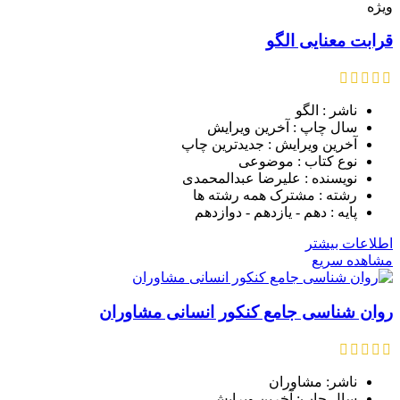
ویژه
قرابت معنایی الگو
ناشر : الگو
سال چاپ : آخرین ویرایش
آخرین ویرایش : جدیدترین چاپ
نوع کتاب : موضوعی
نویسنده : علیرضا عبدالمحمدی
رشته : مشترک همه رشته ها
پایه : دهم - یازدهم - دوازدهم
اطلاعات بیشتر
مشاهده سریع
روان شناسی جامع کنکور انسانی مشاوران
ناشر: مشاوران
سال چاپ: آخرین ویرایش