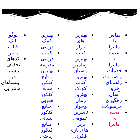
تماس
بهترین
بهترین
لوگو
با
های
کمک
بانک
مانترا
بازار
درسی
کتاب
اعتماد
کتاب
کتاب
مانترا
به
بهترین
درسی
کدهای
مانترا
رمان و
مدرسه
تخفیف
خدمات
داستان
بهترین
بیشتر
و ضمانت
بهترین
منابع
در
راهنمای
کتاب
کنکور
اینستاهای
خرید
کودک
منابع
مانترایی
آسان
بهترین
کنکور
رهگیری
رمان
تجربی
مرسولات
نوجوان
منابع
مجله
ناشرین
کنکور
ی
عمومی
انسانی
مانترا
ترین
منابع
های بازی
کنکور
فکری
ریاضی