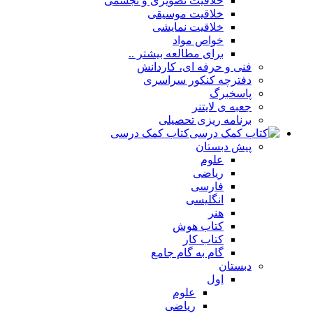
خلاقیت تصویری و تجسمی
خلاقیت موسیقی
خلاقیت نمایشی
خواص مواد
برای مطالعه بیشتر ..
فنی و حرفه ای، کاردانش
دفترچه کنکور سراسری
پاسخبرگ
جعبه ی لایتنر
برنامه ریزی تحصیلی
کتاب کمک درسی
پیش دبستان
علوم
ریاضی
فارسی
انگلیسی
هنر
کتاب هوش
کتاب کار
گام به گام جامع
دبستان
اول
علوم
ریاضی