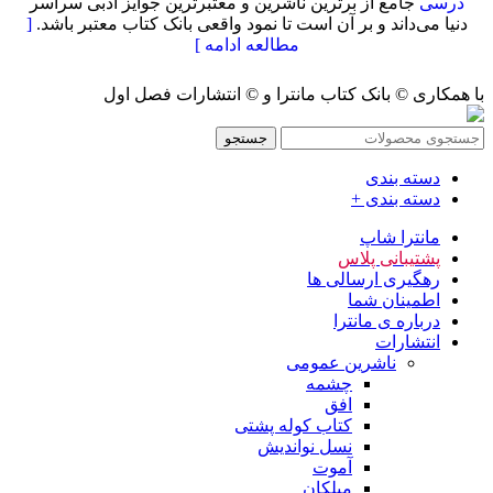
درسی
جامع از برترین ناشرین و معتبرترین جوایز ادبی سراسر
دنیا می‌داند و بر آن است تا نمود واقعی بانک کتاب معتبر باشد.
[
مطالعه ادامه ]
با همکاری © بانک کتاب مانترا و © انتشارات فصل اول
جستجو
دسته بندی
دسته بندی +
مانترا شاپ
پشتیبانی پلاس
رهگیری ارسالی ها
اطمینان شما
درباره ی مانترا
انتشارات
ناشرین عمومی
چشمه
افق
کتاب کوله پشتی
نسل نواندیش
آموت
میلکان