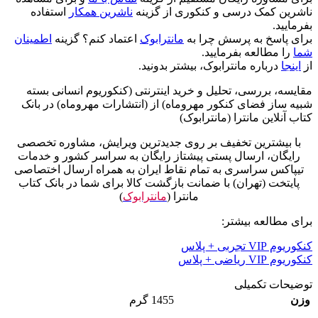
ناشرین کمک درسی و کنکوری از گزینه
ناشرین همکار
استفاده
بفرمایید.
برای پاسخ به پرسش چرا به
مانترابوک
اعتماد کنم؟ گزینه
اطمینان
شما
را مطالعه بفرمایید.
از
اینجا
درباره مانترابوک، بیشتر بدونید.
مقایسه، بررسی، تحلیل و خرید اینترنتی (کنکوریوم انسانی بسته
شبیه ساز فضای کنکور مهروماه) از (انتشارات مهروماه) در بانک
کتاب آنلاین مانترا (مانترابوک)
با بیشترین تخفیف بر روی جدیدترین ویرایش، مشاوره تخصصی
رایگان، ارسال پستی پیشتاز رایگان به سراسر کشور و خدمات
تیپاکس سراسری به تمام نقاط ایران به همراه ارسال اختصاصی
پایتخت (تهران) با ضمانت بازگشت کالا برای شما در بانک کتاب
مانترا (
مانترابوک
)
برای مطالعه بیشتر:
کنکوریوم VIP تجربی + پلاس
کنکوریوم VIP ریاضی + پلاس
توضیحات تکمیلی
وزن
1455 گرم