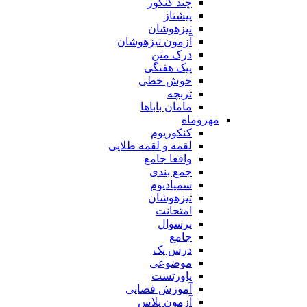
چند کنکور
پیشتاز
تیزهوشان
آزمون تیزهوشان
درک متن
پیک هفتگی
خوش خطی
تربچه
مامان باباها
مهروماه
کنکوریوم
لقمه و لقمه طلایی
واقعا جامع
جمع بندی
سمپادیوم
تیزهوشان
امتحانت
پرسوال
جامع
درس پک
موضوعی
پاورتست
آموزش فضایی
آزمون پلاس