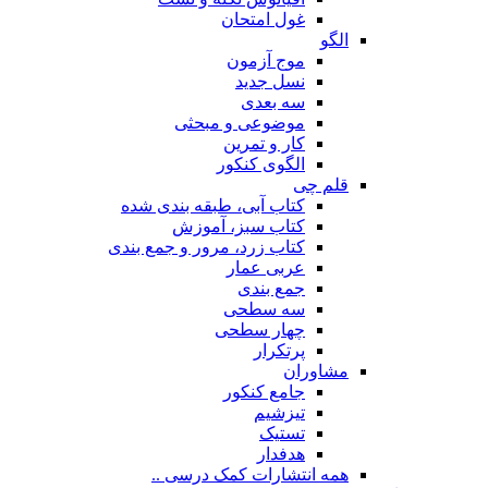
غول امتحان
الگو
موج آزمون
نسل جدید
سه بعدی
موضوعی و مبحثی
کار و تمرین
الگوی کنکور
قلم چی
کتاب آبی، طبقه بندی شده
کتاب سبز، آموزش
کتاب زرد، مرور و جمع بندی
عربی عمار
جمع بندی
سه سطحی
چهار سطحی
پرتکرار
مشاوران
جامع کنکور
تیزشیم
تستیک
هدفدار
همه انتشارات کمک درسی ..