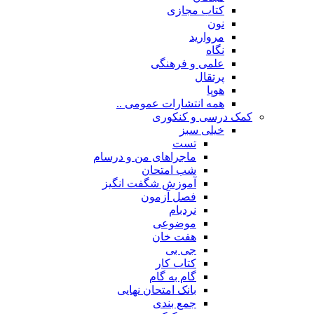
کتاب مجازی
نون
مروارید
نگاه
علمی و فرهنگی
پرتقال
هوپا
همه انتشارات عمومی ..
کمک درسی و کنکوری
خیلی سبز
تست
ماجراهای من و درسام
شب امتحان
آموزش شگفت انگیز
فصل آزمون
نردبام
موضوعی
هفت خان
جی بی
کتاب کار
گام به گام
بانک امتحان نهایی
جمع بندی