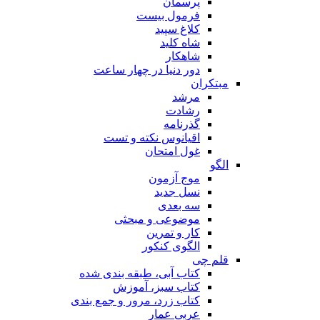
پرسمان
فرمول بیست
کلاغ سپید
شاه کلید
شاهکار
دور دنیا در چهار ساعت
مبتکران
مرشد
رشادت
گذرنامه
اقیانوس نکته و تست
غول امتحان
الگو
موج آزمون
نسل جدید
سه بعدی
موضوعی و مبحثی
کار و تمرین
الگوی کنکور
قلم چی
کتاب آبی، طبقه بندی شده
کتاب سبز، آموزش
کتاب زرد، مرور و جمع بندی
عربی عمار