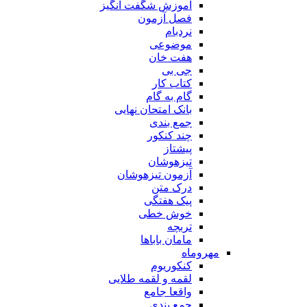
آموزش شگفت انگیز
فصل آزمون
نردبام
موضوعی
هفت خان
جی بی
کتاب کار
گام به گام
بانک امتحان نهایی
جمع بندی
چند کنکور
پیشتاز
تیزهوشان
آزمون تیزهوشان
درک متن
پیک هفتگی
خوش خطی
تربچه
مامان باباها
مهروماه
کنکوریوم
لقمه و لقمه طلایی
واقعا جامع
جمع بندی