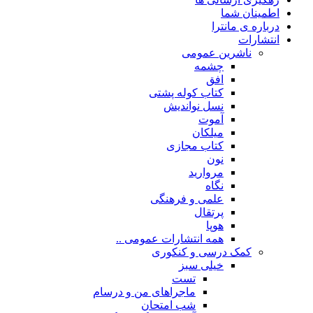
اطمینان شما
درباره ی مانترا
انتشارات
ناشرین عمومی
چشمه
افق
کتاب کوله پشتی
نسل نواندیش
آموت
میلکان
کتاب مجازی
نون
مروارید
نگاه
علمی و فرهنگی
پرتقال
هوپا
همه انتشارات عمومی ..
کمک درسی و کنکوری
خیلی سبز
تست
ماجراهای من و درسام
شب امتحان