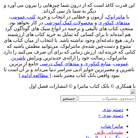
این قدرت کاغذ است که از درون شما چیزهایی را بیرون می آورد و
دیگر به شما باز نمی گرداند.
با
مانترابوک
، آزمون و خطایی در انتخاب و خرید
کتب عمومی
،
متدهای کنکوری
و
محصولات کمک آموزشی
در کار نخواهد بود.
منتخب کتاب‌ های تالیفی و ترجمه در انواع سبک های گوناگون گرد
هم آمده‌اند تا برای کسانی که تمایل به خرید کتاب های ارزشمند
دارند، هیچ دغدغه‌ای وجود نداشته باشد. با انتخاب از میان کتاب های
متنوع و دست‌چین شده‌ی مانترابوک، می‌توانید مطمئن باشید که
کتابی که خریده اید، ارزش زمانی که برای آن صرف می‌کنید را دارد.
مانترابوک، رسالت خود را ارائه‌ی جدیدترین ویرایش
ناشرین
عمومی
،
منابع کنکوری و متدهای کمک درسی
جامع از برترین
ناشرین و معتبرترین جوایز ادبی سراسر دنیا می‌داند و بر آن است تا
نمود واقعی بانک کتاب معتبر باشد.
[ مطالعه ادامه ]
با همکاری © بانک کتاب مانترا و © انتشارات فصل اول
جستجو
دسته بندی
دسته بندی +
مانترا شاپ
پشتیبانی پلاس
رهگیری ارسالی ها