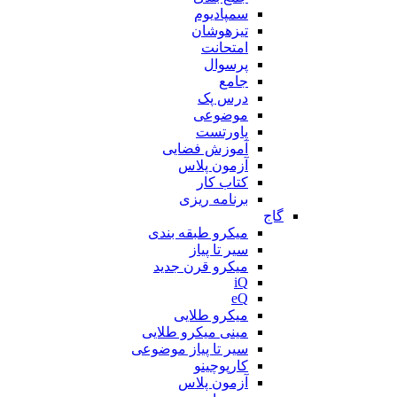
سمپادیوم
تیزهوشان
امتحانت
پرسوال
جامع
درس پک
موضوعی
پاورتست
آموزش فضایی
آزمون پلاس
کتاب کار
برنامه ریزی
گاج
میکرو طبقه بندی
سیر تا پیاز
میکرو قرن جدید
iQ
eQ
میکرو طلایی
مینی میکرو طلایی
سیر تا پیاز موضوعی
کارپوچینو
آزمون پلاس