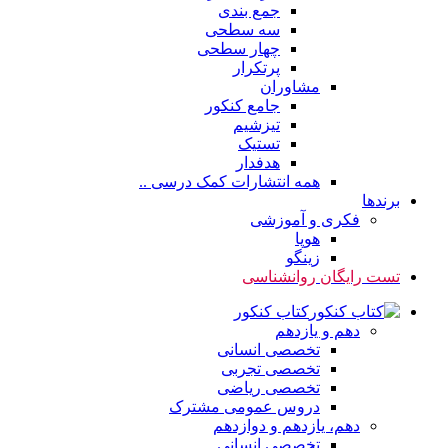
جمع بندی
سه سطحی
چهار سطحی
پرتکرار
مشاوران
جامع کنکور
تیزشیم
تستیک
هدفدار
همه انتشارات کمک درسی ..
برندها
فکری و آموزشی
هوپا
زینگو
تست رایگان روانشناسی
کتاب کنکور
دهم و یازدهم
تخصصی انسانی
تخصصی تجربی
تخصصی ریاضی
دروس عمومی مشترک
دهم، یازدهم و دوازدهم
تخصصی انسانی