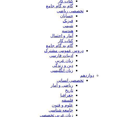
کتاب کار
گام به گام جامع
تخصصی ریاضی
حسابان
فیزیک
شیمی
هندسه
آمار و احتمال
کتاب کار
گام به گام جامع
دروس عمومی مشترک
ادبیات فارسی
زبان عربی
دین و زندگی
زبان انگلیسی
دوازدهم
تخصصی انسانی
ریاضی و آمار
تاریخ
جغرافیا
فلسفه
علوم و فنون
جامعه شناسی
زبان عربی تخصصی