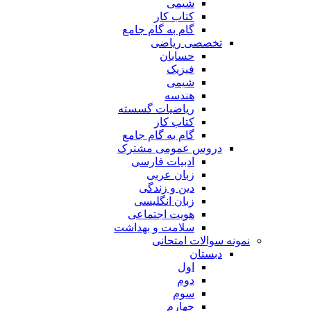
شیمی
کتاب کار
گام به گام جامع
تخصصی ریاضی
حسابان
فیزیک
شیمی
هندسه
ریاضیات گسسته
کتاب کار
گام به گام جامع
دروس عمومی مشترک
ادبیات فارسی
زبان عربی
دین و زندگی
زبان انگلیسی
هویت اجتماعی
سلامت و بهداشت
نمونه سوالات امتحانی
دبستان
اول
دوم
سوم
چهارم