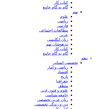
کتاب کار
گام به گام جامع
نهم
علوم
ریاضی
فارسی
مطالعات اجتماعی
عربی
زبان انگلیسی
تیزهوشان نهم
کتاب کار
گام به گام جامع
دهم
تخصصی انسانی
ریاضی و آمار
اقتصاد
تاریخ
جغرافیا
منطق
علوم و فنون ادبی
جامعه شناسی
زبان عربی تخصصی
دین و زندگی تخصصی
کتاب کار