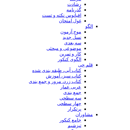
رشادت
گذرنامه
اقیانوس نکته و تست
غول امتحان
الگو
موج آزمون
نسل جدید
سه بعدی
موضوعی و مبحثی
کار و تمرین
الگوی کنکور
قلم چی
کتاب آبی، طبقه بندی شده
کتاب سبز، آموزش
کتاب زرد، مرور و جمع بندی
عربی عمار
جمع بندی
سه سطحی
چهار سطحی
پرتکرار
مشاوران
جامع کنکور
تیزشیم