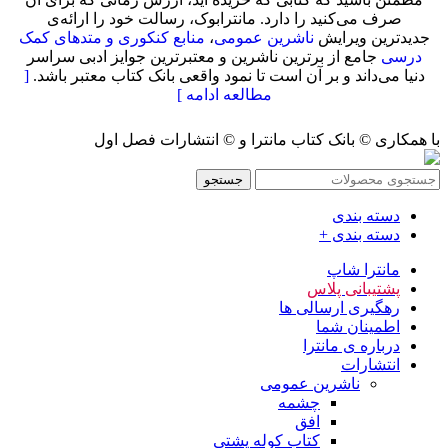
صرف می‌کنید را دارد. مانترابوک، رسالت خود را ارائه‌ی
جدیدترین ویرایش
ناشرین عمومی
،
منابع کنکوری و متدهای کمک
درسی
جامع از برترین ناشرین و معتبرترین جوایز ادبی سراسر
دنیا می‌داند و بر آن است تا نمود واقعی بانک کتاب معتبر باشد.
[
مطالعه ادامه ]
با همکاری © بانک کتاب مانترا و © انتشارات فصل اول
جستجو
دسته بندی
دسته بندی +
مانترا شاپ
پشتیبانی پلاس
رهگیری ارسالی ها
اطمینان شما
درباره ی مانترا
انتشارات
ناشرین عمومی
چشمه
افق
کتاب کوله پشتی