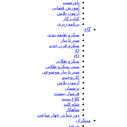
پاورتست
آموزش فضایی
آزمون پلاس
کتاب کار
برنامه ریزی
گاج
میکرو طبقه بندی
سیر تا پیاز
میکرو قرن جدید
iQ
eQ
میکرو طلایی
مینی میکرو طلایی
سیر تا پیاز موضوعی
کارپوچینو
آزمون پلاس
پرسمان
فرمول بیست
کلاغ سپید
شاه کلید
شاهکار
دور دنیا در چهار ساعت
مبتکران
مرشد