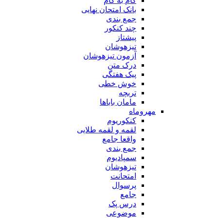
گام به گام
بانک امتحان نهایی
جمع بندی
چند کنکور
پیشتاز
تیزهوشان
آزمون تیزهوشان
درک متن
پیک هفتگی
خوش خطی
تربچه
مامان باباها
مهروماه
کنکوریوم
لقمه و لقمه طلایی
واقعا جامع
جمع بندی
سمپادیوم
تیزهوشان
امتحانت
پرسوال
جامع
درس پک
موضوعی