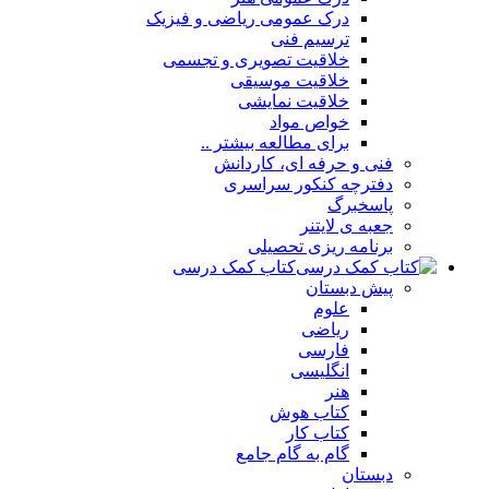
درک عمومی ریاضی و فیزیک
ترسیم فنی
خلاقیت تصویری و تجسمی
خلاقیت موسیقی
خلاقیت نمایشی
خواص مواد
برای مطالعه بیشتر ..
فنی و حرفه ای، کاردانش
دفترچه کنکور سراسری
پاسخبرگ
جعبه ی لایتنر
برنامه ریزی تحصیلی
کتاب کمک درسی
پیش دبستان
علوم
ریاضی
فارسی
انگلیسی
هنر
کتاب هوش
کتاب کار
گام به گام جامع
دبستان