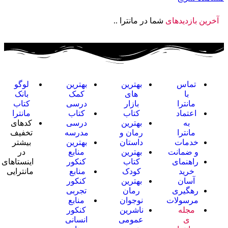
آخرین بازدیدهای
شما در مانترا ..
تماس
بهترین
بهترین
لوگو
با
های
کمک
بانک
مانترا
بازار
درسی
کتاب
اعتماد
کتاب
کتاب
مانترا
به
بهترین
درسی
کدهای
مانترا
رمان و
مدرسه
تخفیف
خدمات
داستان
بهترین
بیشتر
و ضمانت
بهترین
منابع
در
راهنمای
کتاب
کنکور
اینستاهای
خرید
کودک
منابع
مانترایی
آسان
بهترین
کنکور
رهگیری
رمان
تجربی
مرسولات
نوجوان
منابع
مجله
ناشرین
کنکور
ی
عمومی
انسانی