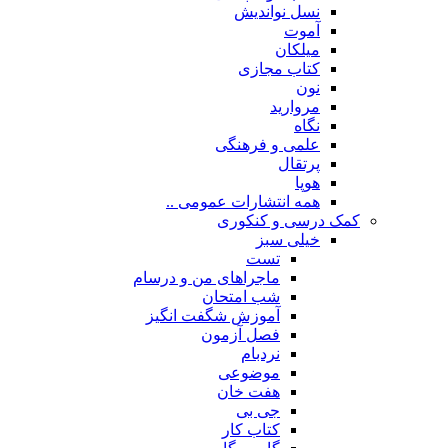
نسل نواندیش
آموت
میلکان
کتاب مجازی
نون
مروارید
نگاه
علمی و فرهنگی
پرتقال
هوپا
همه انتشارات عمومی ..
کمک درسی و کنکوری
خیلی سبز
تست
ماجراهای من و درسام
شب امتحان
آموزش شگفت انگیز
فصل آزمون
نردبام
موضوعی
هفت خان
جی بی
کتاب کار