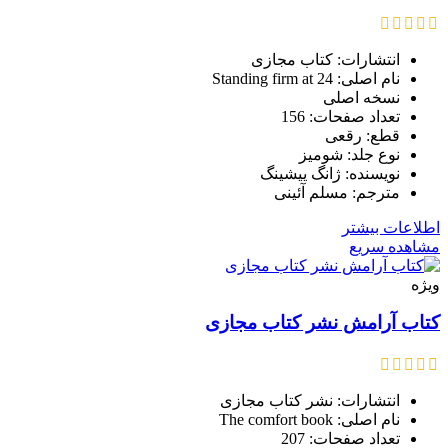
انتشارات: کتاب مجازی
نام اصلی: Standing firm at 24
نسخه اصلی
تعداد صفحات: 156
قطع: رقعی
نوع جلد: شومیز
نویسنده: ژانگ ییشینگ
مترجم: مسلم آئینی
اطلاعات بیشتر
مشاهده سریع
ویژه
کتاب آرامش نشر کتاب مجازی
انتشارات: نشر کتاب مجازی
نام اصلی: The comfort book
تعداد صفحات: 207