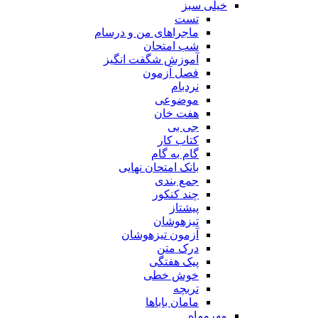
خیلی سبز
تست
ماجراهای من و درسام
شب امتحان
آموزش شگفت انگیز
فصل آزمون
نردبام
موضوعی
هفت خان
جی بی
کتاب کار
گام به گام
بانک امتحان نهایی
جمع بندی
چند کنکور
پیشتاز
تیزهوشان
آزمون تیزهوشان
درک متن
پیک هفتگی
خوش خطی
تربچه
مامان باباها
مهروماه