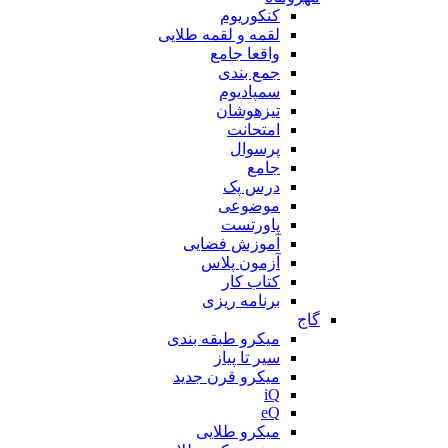
کنکوریوم
لقمه و لقمه طلایی
واقعا جامع
جمع بندی
سمپادیوم
تیزهوشان
امتحانت
پرسوال
جامع
درس پک
موضوعی
پاورتست
آموزش فضایی
آزمون پلاس
کتاب کار
برنامه ریزی
گاج
میکرو طبقه بندی
سیر تا پیاز
میکرو قرن جدید
iQ
eQ
میکرو طلایی