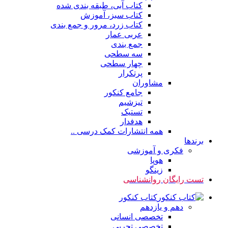
کتاب آبی، طبقه بندی شده
کتاب سبز، آموزش
کتاب زرد، مرور و جمع بندی
عربی عمار
جمع بندی
سه سطحی
چهار سطحی
پرتکرار
مشاوران
جامع کنکور
تیزشیم
تستیک
هدفدار
همه انتشارات کمک درسی ..
برندها
فکری و آموزشی
هوپا
زینگو
تست رایگان روانشناسی
کتاب کنکور
دهم و یازدهم
تخصصی انسانی
تخصصی تجربی