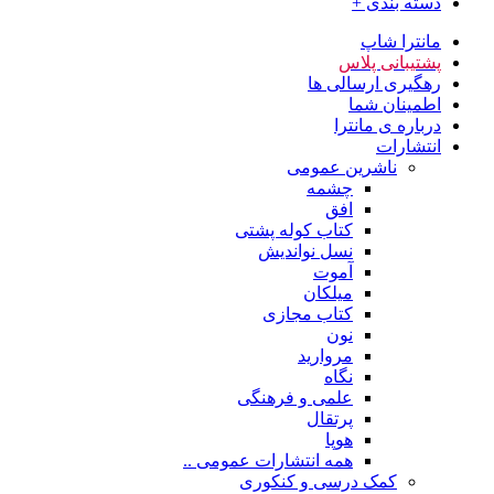
دسته بندی +
مانترا شاپ
پشتیبانی پلاس
رهگیری ارسالی ها
اطمینان شما
درباره ی مانترا
انتشارات
ناشرین عمومی
چشمه
افق
کتاب کوله پشتی
نسل نواندیش
آموت
میلکان
کتاب مجازی
نون
مروارید
نگاه
علمی و فرهنگی
پرتقال
هوپا
همه انتشارات عمومی ..
کمک درسی و کنکوری