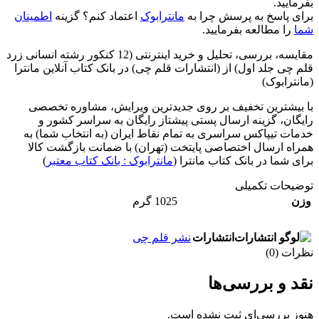
بفرمایید.
برای پاسخ به پرسش چرا به
مانترابوک
اعتماد کنم؟ گزینه
اطمینان
شما
را مطالعه بفرمایید.
مقایسه، بررسی، تحلیل و خرید اینترنتی (12 کنکور رشته انسانی زرد
قلم چی جلد اول) از (انتشارات قلم چی) در بانک کتاب آنلاین مانترا
(مانترابوک)
با بیشترین تخفیف بر روی جدیدترین ویرایش، مشاوره تخصصی
رایگان، گزینه ارسال پستی پیشتاز رایگان به سراسر کشور و
خدمات تیپاکس سراسری به تمام نقاط ایران (به انتخاب شما) به
همراه ارسال اختصاصی پایتخت (تهران) با ضمانت بازگشت کالا
برای شما در بانک کتاب مانترا (
مانترابوک : بانک کتاب معتبر
)
توضیحات تکمیلی
وزن
1025 گرم
انتشارات
نشر قلم چی
نظرات (0)
نقد و بررسی‌ها
هنوز بررسی‌ای ثبت نشده است.