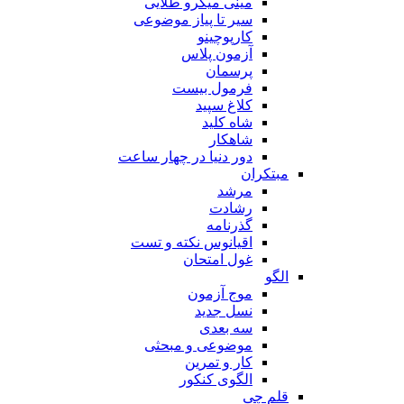
مینی میکرو طلایی
سیر تا پیاز موضوعی
کارپوچینو
آزمون پلاس
پرسمان
فرمول بیست
کلاغ سپید
شاه کلید
شاهکار
دور دنیا در چهار ساعت
مبتکران
مرشد
رشادت
گذرنامه
اقیانوس نکته و تست
غول امتحان
الگو
موج آزمون
نسل جدید
سه بعدی
موضوعی و مبحثی
کار و تمرین
الگوی کنکور
قلم چی