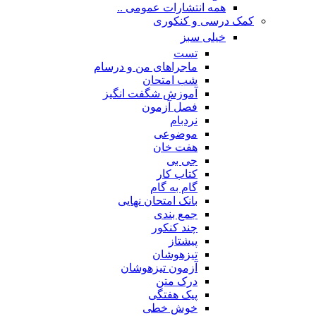
همه انتشارات عمومی ..
کمک درسی و کنکوری
خیلی سبز
تست
ماجراهای من و درسام
شب امتحان
آموزش شگفت انگیز
فصل آزمون
نردبام
موضوعی
هفت خان
جی بی
کتاب کار
گام به گام
بانک امتحان نهایی
جمع بندی
چند کنکور
پیشتاز
تیزهوشان
آزمون تیزهوشان
درک متن
پیک هفتگی
خوش خطی