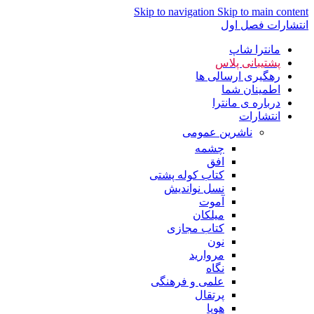
Skip to navigation
Skip to main content
انتشارات فصل اول
مانترا شاپ
پشتیبانی پلاس
رهگیری ارسالی ها
اطمینان شما
درباره ی مانترا
انتشارات
ناشرین عمومی
چشمه
افق
کتاب کوله پشتی
نسل نواندیش
آموت
میلکان
کتاب مجازی
نون
مروارید
نگاه
علمی و فرهنگی
پرتقال
هوپا