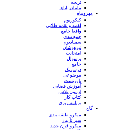
تربچه
مامان باباها
مهروماه
کنکوریوم
لقمه و لقمه طلایی
واقعا جامع
جمع بندی
سمپادیوم
تیزهوشان
امتحانت
پرسوال
جامع
درس پک
موضوعی
پاورتست
آموزش فضایی
آزمون پلاس
کتاب کار
برنامه ریزی
گاج
میکرو طبقه بندی
سیر تا پیاز
میکرو قرن جدید