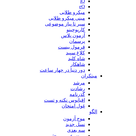
iQ
eQ
میکرو طلایی
مینی میکرو طلایی
سیر تا پیاز موضوعی
کارپوچینو
آزمون پلاس
پرسمان
فرمول بیست
کلاغ سپید
شاه کلید
شاهکار
دور دنیا در چهار ساعت
مبتکران
مرشد
رشادت
گذرنامه
اقیانوس نکته و تست
غول امتحان
الگو
موج آزمون
نسل جدید
سه بعدی
موضوعی و مبحثی