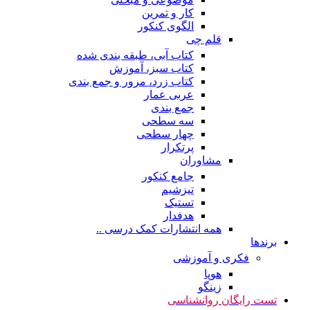
کار و تمرین
الگوی کنکور
قلم چی
کتاب آبی، طبقه بندی شده
کتاب سبز، آموزش
کتاب زرد، مرور و جمع بندی
عربی عمار
جمع بندی
سه سطحی
چهار سطحی
پرتکرار
مشاوران
جامع کنکور
تیزشیم
تستیک
هدفدار
همه انتشارات کمک درسی ..
برندها
فکری و آموزشی
هوپا
زینگو
تست رایگان روانشناسی