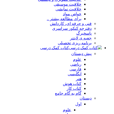
خلاقیت موسیقی
خلاقیت نمایشی
خواص مواد
برای مطالعه بیشتر ..
فنی و حرفه ای، کاردانش
دفترچه کنکور سراسری
پاسخبرگ
جعبه ی لایتنر
برنامه ریزی تحصیلی
کتاب کمک درسی
پیش دبستان
علوم
ریاضی
فارسی
انگلیسی
هنر
کتاب هوش
کتاب کار
گام به گام جامع
دبستان
اول
علوم