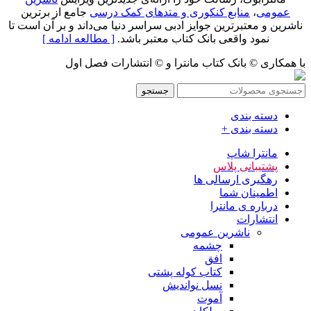
عمومی
،
منابع کنکوری و متدهای کمک درسی
جامع از برترین
ناشرین و معتبرترین جوایز ادبی سراسر دنیا می‌داند و بر آن است تا
نمود واقعی بانک کتاب معتبر باشد.
[ مطالعه ادامه ]
با همکاری © بانک کتاب مانترا و © انتشارات فصل اول
جستجو
دسته بندی
دسته بندی +
مانترا شاپ
پشتیبانی پلاس
رهگیری ارسالی ها
اطمینان شما
درباره ی مانترا
انتشارات
ناشرین عمومی
چشمه
افق
کتاب کوله پشتی
نسل نواندیش
آموت