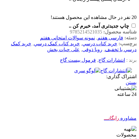
20
نفر در حال مشاهده این محصول هستند!
چاپ جدیدتری آمد، خبرم کن ..
شناسه محصول:
9785214521035
دسته:
فارسی هفتم
,
نمونه سوالات امتحانی هفتم
برچسب:
خريد کتاب درسي
,
خريد کتاب کمک درسي
,
خريد کمک
درسي با تخفيف
,
رویا ذوقی
,
علی حیات بخش
برند :
انتشارات گاج
,
فرمول بیست گاج
اشتراک گذاری:
بستن
مشاوره
رایگانـــ