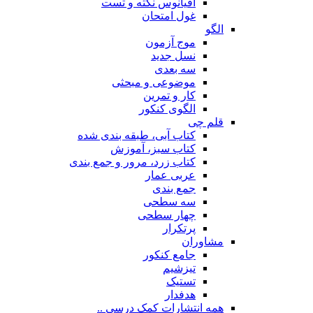
اقیانوس نکته و تست
غول امتحان
الگو
موج آزمون
نسل جدید
سه بعدی
موضوعی و مبحثی
کار و تمرین
الگوی کنکور
قلم چی
کتاب آبی، طبقه بندی شده
کتاب سبز، آموزش
کتاب زرد، مرور و جمع بندی
عربی عمار
جمع بندی
سه سطحی
چهار سطحی
پرتکرار
مشاوران
جامع کنکور
تیزشیم
تستیک
هدفدار
همه انتشارات کمک درسی ..