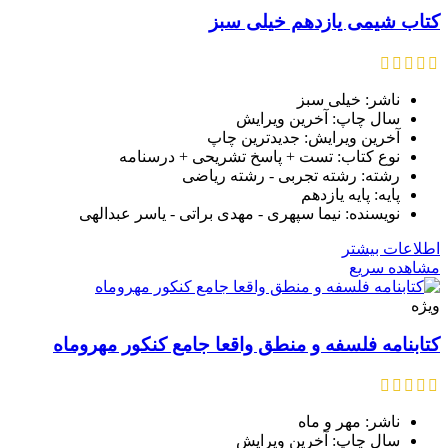
کتاب شیمی یازدهم خیلی سبز
ناشر: خیلی سبز
سال چاپ: آخرین ویرایش
آخرین ویرایش: جدیدترین چاپ
نوع کتاب: تست + پاسخ تشریحی + درسنامه
رشته: رشته تجربی - رشته ریاضی
پایه: پایه یازدهم
نویسنده: نیما سپهری - مهدی براتی - یاسر عبدالهی
اطلاعات بیشتر
مشاهده سریع
ویژه
کتابنامه فلسفه و منطق واقعا جامع کنکور مهروماه
ناشر: مهر و ماه
سال چاپ: آخرین ویرایش