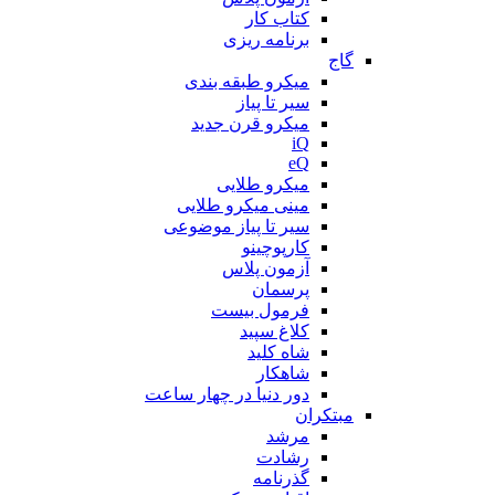
کتاب کار
برنامه ریزی
گاج
میکرو طبقه بندی
سیر تا پیاز
میکرو قرن جدید
iQ
eQ
میکرو طلایی
مینی میکرو طلایی
سیر تا پیاز موضوعی
کارپوچینو
آزمون پلاس
پرسمان
فرمول بیست
کلاغ سپید
شاه کلید
شاهکار
دور دنیا در چهار ساعت
مبتکران
مرشد
رشادت
گذرنامه