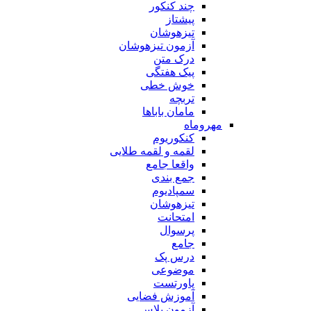
چند کنکور
پیشتاز
تیزهوشان
آزمون تیزهوشان
درک متن
پیک هفتگی
خوش خطی
تربچه
مامان باباها
مهروماه
کنکوریوم
لقمه و لقمه طلایی
واقعا جامع
جمع بندی
سمپادیوم
تیزهوشان
امتحانت
پرسوال
جامع
درس پک
موضوعی
پاورتست
آموزش فضایی
آزمون پلاس