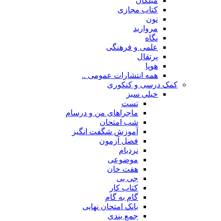
میلکان
کتاب مجازی
نون
مروارید
نگاه
علمی و فرهنگی
پرتقال
هوپا
همه انتشارات عمومی ..
کمک درسی و کنکوری
خیلی سبز
تست
ماجراهای من و درسام
شب امتحان
آموزش شگفت انگیز
فصل آزمون
نردبام
موضوعی
هفت خان
جی بی
کتاب کار
گام به گام
بانک امتحان نهایی
جمع بندی