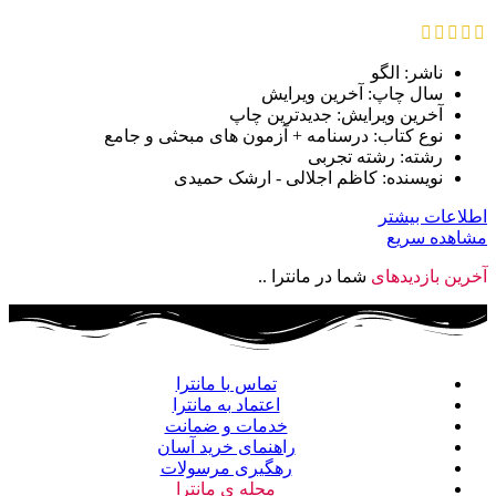
ناشر: الگو
سال چاپ: آخرین ویرایش
آخرین ویرایش: جدیدترین چاپ
نوع کتاب: درسنامه + آزمون های مبحثی و جامع
رشته: رشته تجربی
نویسنده: کاظم اجلالی - ارشک حمیدی
اطلاعات بیشتر
مشاهده سریع
آخرین بازدیدهای
شما در مانترا ..
تماس با مانترا
اعتماد به مانترا
خدمات و ضمانت
راهنمای خرید آسان
رهگیری مرسولات
مجله ی مانترا