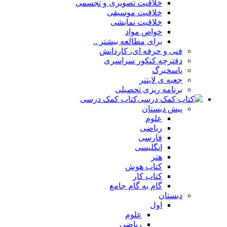
خلاقیت تصویری و تجسمی
خلاقیت موسیقی
خلاقیت نمایشی
خواص مواد
برای مطالعه بیشتر ..
فنی و حرفه ای، کاردانش
دفترچه کنکور سراسری
پاسخبرگ
جعبه ی لایتنر
برنامه ریزی تحصیلی
کتاب کمک درسی
پیش دبستان
علوم
ریاضی
فارسی
انگلیسی
هنر
کتاب هوش
کتاب کار
گام به گام جامع
دبستان
اول
علوم
ریاضی