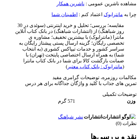
مشاهده ناشرین عمومی :
ناشرین همکار
چرا به
مانترابوک
اعتماد کنم :
اطمینان شما
مقایسه؛ بررسی؛ تحلیل و خرید اینترنتی (سوئدی در 30
روز شباهنگ) از (انتشارات شباهنگ) در بانک کتاب آنلاین
مانترا (مانترابوک) با بیشترین تخفیف؛ مشاوره ی
تخصصی رایگان؛ گزینه ارسال پستی پیشتاز رایگان به
سراسر کشور و خدمات تیپاکس کشوری (به انتخاب
شما) به همراه ارسال اختصاصی پایتخت (تهران) با
ضمانت بازگشت کالا برای شما در بانک کتاب مانترا
(
مانترابوک : بانک کتاب معتبر
)
مکالمات روزمره، توضیحات گرامری مفید
تمرین های جذاب با کلید و واژگان جداگانه برای هر درس
توضیحات تکمیلی
وزن
571 گرم
انتشارات
نشر شباهنگ
نظرات (0)
نقد و بررسی‌ها