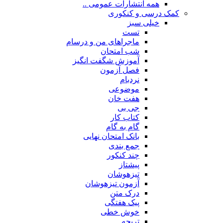
همه انتشارات عمومی ..
کمک درسی و کنکوری
خیلی سبز
تست
ماجراهای من و درسام
شب امتحان
آموزش شگفت انگیز
فصل آزمون
نردبام
موضوعی
هفت خان
جی بی
کتاب کار
گام به گام
بانک امتحان نهایی
جمع بندی
چند کنکور
پیشتاز
تیزهوشان
آزمون تیزهوشان
درک متن
پیک هفتگی
خوش خطی
تربچه