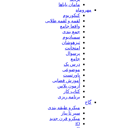
مامان باباها
مهروماه
کنکوریوم
لقمه و لقمه طلایی
واقعا جامع
جمع بندی
سمپادیوم
تیزهوشان
امتحانت
پرسوال
جامع
درس پک
موضوعی
پاورتست
آموزش فضایی
آزمون پلاس
کتاب کار
برنامه ریزی
گاج
میکرو طبقه بندی
سیر تا پیاز
میکرو قرن جدید
iQ