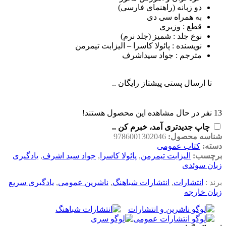
دو زبانه (راهنمای فارسی)
به همراه سی دی
قطع : وزیری
نوع جلد : شمیز (جلد نرم)
نویسنده : پائولا کاسرا – الیزابت تیمرمن
مترجم : جواد سیداشرف
تا ارسال پستی پیشتاز رایگان ..
13
نفر در حال مشاهده این محصول هستند!
چاپ جدیدتری آمد، خبرم کن ..
شناسه محصول:
9786001302046
دسته:
کتاب عمومی
برچسب:
الیزابت تیمرمن
,
پائولا کاسرا
,
جواد سید اشرف
,
یادگیری
زبان سوئدی
برند :
انتشارات
,
انتشارات شباهنگ
,
ناشرین عمومی
,
یادگیری سریع
زبان خارجه