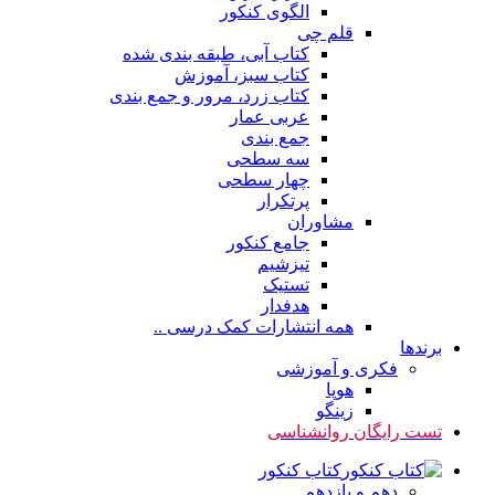
الگوی کنکور
قلم چی
کتاب آبی، طبقه بندی شده
کتاب سبز، آموزش
کتاب زرد، مرور و جمع بندی
عربی عمار
جمع بندی
سه سطحی
چهار سطحی
پرتکرار
مشاوران
جامع کنکور
تیزشیم
تستیک
هدفدار
همه انتشارات کمک درسی ..
برندها
فکری و آموزشی
هوپا
زینگو
تست رایگان روانشناسی
کتاب کنکور
دهم و یازدهم