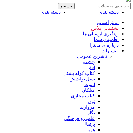
جستجو
دسته بندی
دسته بندی +
مانترا شاپ
پشتیبانی پلاس
رهگیری ارسالی ها
اطمینان شما
درباره ی مانترا
انتشارات
ناشرین عمومی
چشمه
افق
کتاب کوله پشتی
نسل نواندیش
آموت
میلکان
کتاب مجازی
نون
مروارید
نگاه
علمی و فرهنگی
پرتقال
هوپا