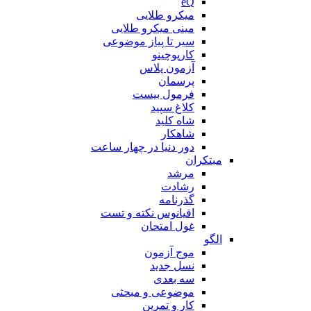
eQ
میکرو طلایی
مینی میکرو طلایی
سیر تا پیاز موضوعی
کارپوچینو
آزمون پلاس
پرسمان
فرمول بیست
کلاغ سپید
شاه کلید
شاهکار
دور دنیا در چهار ساعت
مبتکران
مرشد
رشادت
گذرنامه
اقیانوس نکته و تست
غول امتحان
الگو
موج آزمون
نسل جدید
سه بعدی
موضوعی و مبحثی
کار و تمرین