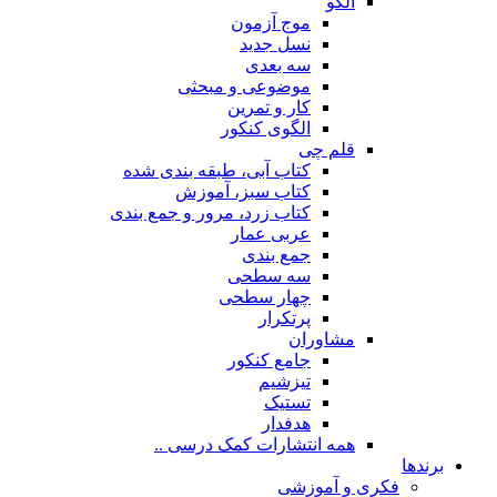
الگو
موج آزمون
نسل جدید
سه بعدی
موضوعی و مبحثی
کار و تمرین
الگوی کنکور
قلم چی
کتاب آبی، طبقه بندی شده
کتاب سبز، آموزش
کتاب زرد، مرور و جمع بندی
عربی عمار
جمع بندی
سه سطحی
چهار سطحی
پرتکرار
مشاوران
جامع کنکور
تیزشیم
تستیک
هدفدار
همه انتشارات کمک درسی ..
برندها
فکری و آموزشی