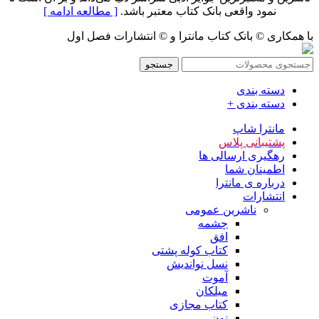
نمود واقعی بانک کتاب معتبر باشد.
[ مطالعه ادامه ]
با همکاری © بانک کتاب مانترا و © انتشارات فصل اول
جستجو
دسته بندی
دسته بندی +
مانترا شاپ
پشتیبانی پلاس
رهگیری ارسالی ها
اطمینان شما
درباره ی مانترا
انتشارات
ناشرین عمومی
چشمه
افق
کتاب کوله پشتی
نسل نواندیش
آموت
میلکان
کتاب مجازی
نون