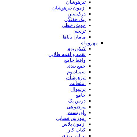
تیزهوشان
آزمون تیزهوشان
درک متن
پیک هفتگی
خوش خطی
تربچه
مامان باباها
مهروماه
کنکوریوم
لقمه و لقمه طلایی
واقعا جامع
جمع بندی
سمپادیوم
تیزهوشان
امتحانت
پرسوال
جامع
درس پک
موضوعی
پاورتست
آموزش فضایی
آزمون پلاس
کتاب کار
برنامه ریزی