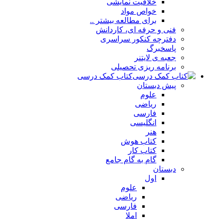
خلاقیت نمایشی
خواص مواد
برای مطالعه بیشتر ..
فنی و حرفه ای، کاردانش
دفترچه کنکور سراسری
پاسخبرگ
جعبه ی لایتنر
برنامه ریزی تحصیلی
کتاب کمک درسی
پیش دبستان
علوم
ریاضی
فارسی
انگلیسی
هنر
کتاب هوش
کتاب کار
گام به گام جامع
دبستان
اول
علوم
ریاضی
فارسی
املا