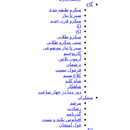
گاج
میکرو طبقه بندی
سیر تا پیاز
میکرو قرن جدید
iQ
eQ
میکرو طلایی
مینی میکرو طلایی
سیر تا پیاز موضوعی
کارپوچینو
آزمون پلاس
پرسمان
فرمول بیست
کلاغ سپید
شاه کلید
شاهکار
دور دنیا در چهار ساعت
مبتکران
مرشد
رشادت
گذرنامه
اقیانوس نکته و تست
غول امتحان