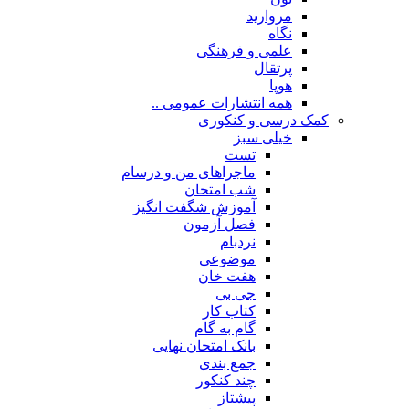
مروارید
نگاه
علمی و فرهنگی
پرتقال
هوپا
همه انتشارات عمومی ..
کمک درسی و کنکوری
خیلی سبز
تست
ماجراهای من و درسام
شب امتحان
آموزش شگفت انگیز
فصل آزمون
نردبام
موضوعی
هفت خان
جی بی
کتاب کار
گام به گام
بانک امتحان نهایی
جمع بندی
چند کنکور
پیشتاز