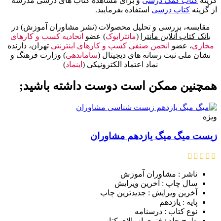
گزینه
کتاب کمک درسی
و برای مشاهده کتاب های درسی مدرسه
از گزینه
کتاب درسی
استفاده بفرمایید.
مقایسه، بررسی و تحلیل محصولات (نشر مشاوران آموزش) در
بانک کتاب آنلاین مانترا
(
مانترابوک
) عضو
اتحادیه کسب و کارهای
مجازی
، عضو
انجمن صنفی کسب و کارهای اینترنتی
تهران، دارنده
نشان ملی ثبت رسانه های دیجیتال (
ساماندهی
) وزارت فرهنگ و
نماد اعتماد الکترونیکی (
اینماد
)
همچنین ممکن است دوست داشته باشید;
ویژه
زیست میگ میگ یازدهم مشاوران
ناشر : مشاوران آموزش
سال چاپ : آخرین ویرایش
آخرین ویرایش : جدیدترین چاپ
پایه : یازدهم
نوع کتاب : درسنامه
طرح جلد : فنری از بالای کتاب