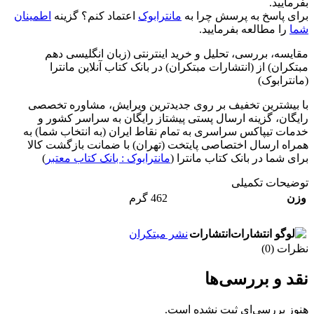
بفرمایید.
برای پاسخ به پرسش چرا به
مانترابوک
اعتماد کنم؟ گزینه
اطمینان
شما
را مطالعه بفرمایید.
مقایسه، بررسی، تحلیل و خرید اینترنتی (زبان انگلیسی دهم
مبتکران) از (انتشارات مبتکران) در بانک کتاب آنلاین مانترا
(مانترابوک)
با بیشترین تخفیف بر روی جدیدترین ویرایش، مشاوره تخصصی
رایگان، گزینه ارسال پستی پیشتاز رایگان به سراسر کشور و
خدمات تیپاکس سراسری به تمام نقاط ایران (به انتخاب شما) به
همراه ارسال اختصاصی پایتخت (تهران) با ضمانت بازگشت کالا
برای شما در بانک کتاب مانترا (
مانترابوک : بانک کتاب معتبر
)
توضیحات تکمیلی
وزن
462 گرم
انتشارات
نشر مبتکران
نظرات (0)
نقد و بررسی‌ها
هنوز بررسی‌ای ثبت نشده است.