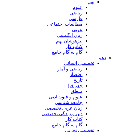
نهم
علوم
ریاضی
فارسی
مطالعات اجتماعی
عربی
زبان انگلیسی
تیزهوشان نهم
کتاب کار
گام به گام جامع
دهم
تخصصی انسانی
ریاضی و آمار
اقتصاد
تاریخ
جغرافیا
منطق
علوم و فنون ادبی
جامعه شناسی
زبان عربی تخصصی
دین و زندگی تخصصی
کتاب کار
گام به گام جامع
تخصصی تجربی