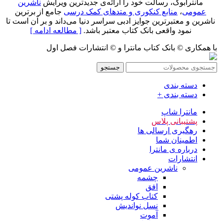
مانترابوک، رسالت خود را ارائه‌ی جدیدترین ویرایش
ناشرین
عمومی
،
منابع کنکوری و متدهای کمک درسی
جامع از برترین
ناشرین و معتبرترین جوایز ادبی سراسر دنیا می‌داند و بر آن است تا
نمود واقعی بانک کتاب معتبر باشد.
[ مطالعه ادامه ]
با همکاری © بانک کتاب مانترا و © انتشارات فصل اول
جستجو
دسته بندی
دسته بندی +
مانترا شاپ
پشتیبانی پلاس
رهگیری ارسالی ها
اطمینان شما
درباره ی مانترا
انتشارات
ناشرین عمومی
چشمه
افق
کتاب کوله پشتی
نسل نواندیش
آموت