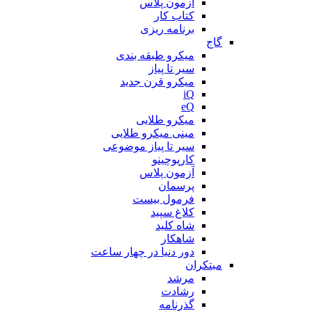
آزمون پلاس
کتاب کار
برنامه ریزی
گاج
میکرو طبقه بندی
سیر تا پیاز
میکرو قرن جدید
iQ
eQ
میکرو طلایی
مینی میکرو طلایی
سیر تا پیاز موضوعی
کارپوچینو
آزمون پلاس
پرسمان
فرمول بیست
کلاغ سپید
شاه کلید
شاهکار
دور دنیا در چهار ساعت
مبتکران
مرشد
رشادت
گذرنامه