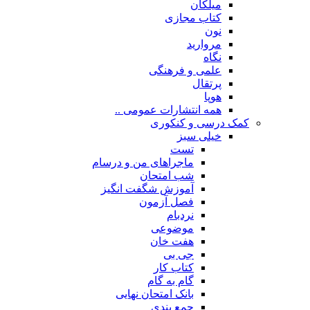
میلکان
کتاب مجازی
نون
مروارید
نگاه
علمی و فرهنگی
پرتقال
هوپا
همه انتشارات عمومی ..
کمک درسی و کنکوری
خیلی سبز
تست
ماجراهای من و درسام
شب امتحان
آموزش شگفت انگیز
فصل آزمون
نردبام
موضوعی
هفت خان
جی بی
کتاب کار
گام به گام
بانک امتحان نهایی
جمع بندی