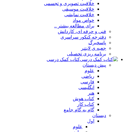
خلاقیت تصویری و تجسمی
خلاقیت موسیقی
خلاقیت نمایشی
خواص مواد
برای مطالعه بیشتر ..
فنی و حرفه ای، کاردانش
دفترچه کنکور سراسری
پاسخبرگ
جعبه ی لایتنر
برنامه ریزی تحصیلی
کتاب کمک درسی
پیش دبستان
علوم
ریاضی
فارسی
انگلیسی
هنر
کتاب هوش
کتاب کار
گام به گام جامع
دبستان
اول
علوم