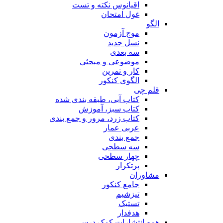
اقیانوس نکته و تست
غول امتحان
الگو
موج آزمون
نسل جدید
سه بعدی
موضوعی و مبحثی
کار و تمرین
الگوی کنکور
قلم چی
کتاب آبی، طبقه بندی شده
کتاب سبز، آموزش
کتاب زرد، مرور و جمع بندی
عربی عمار
جمع بندی
سه سطحی
چهار سطحی
پرتکرار
مشاوران
جامع کنکور
تیزشیم
تستیک
هدفدار
همه انتشارات کمک درسی ..