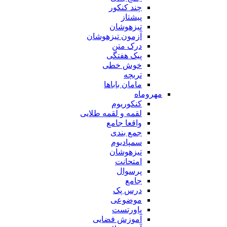
چند کنکور
پیشتاز
تیزهوشان
آزمون تیزهوشان
درک متن
پیک هفتگی
خوش خطی
تربچه
مامان باباها
مهروماه
کنکوریوم
لقمه و لقمه طلایی
واقعا جامع
جمع بندی
سمپادیوم
تیزهوشان
امتحانت
پرسوال
جامع
درس پک
موضوعی
پاورتست
آموزش فضایی