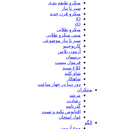
میکرو طبقه بندی
سیر تا پیاز
میکرو قرن جدید
iQ
eQ
میکرو طلایی
مینی میکرو طلایی
سیر تا پیاز موضوعی
کارپوچینو
آزمون پلاس
پرسمان
فرمول بیست
کلاغ سپید
شاه کلید
شاهکار
دور دنیا در چهار ساعت
مبتکران
مرشد
رشادت
گذرنامه
اقیانوس نکته و تست
غول امتحان
الگو
موج آزمون