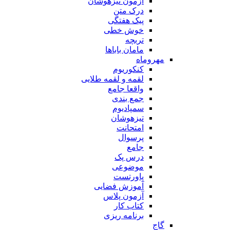
آزمون تیزهوشان
درک متن
پیک هفتگی
خوش خطی
تربچه
مامان باباها
مهروماه
کنکوریوم
لقمه و لقمه طلایی
واقعا جامع
جمع بندی
سمپادیوم
تیزهوشان
امتحانت
پرسوال
جامع
درس پک
موضوعی
پاورتست
آموزش فضایی
آزمون پلاس
کتاب کار
برنامه ریزی
گاج