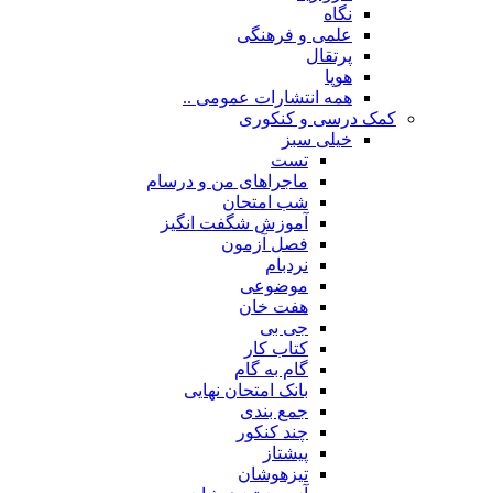
نگاه
علمی و فرهنگی
پرتقال
هوپا
همه انتشارات عمومی ..
کمک درسی و کنکوری
خیلی سبز
تست
ماجراهای من و درسام
شب امتحان
آموزش شگفت انگیز
فصل آزمون
نردبام
موضوعی
هفت خان
جی بی
کتاب کار
گام به گام
بانک امتحان نهایی
جمع بندی
چند کنکور
پیشتاز
تیزهوشان