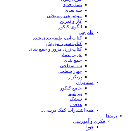
نسل جدید
سه بعدی
موضوعی و مبحثی
کار و تمرین
الگوی کنکور
قلم چی
کتاب آبی، طبقه بندی شده
کتاب سبز، آموزش
کتاب زرد، مرور و جمع بندی
عربی عمار
جمع بندی
سه سطحی
چهار سطحی
پرتکرار
مشاوران
جامع کنکور
تیزشیم
تستیک
هدفدار
همه انتشارات کمک درسی ..
برندها
فکری و آموزشی
هوپا