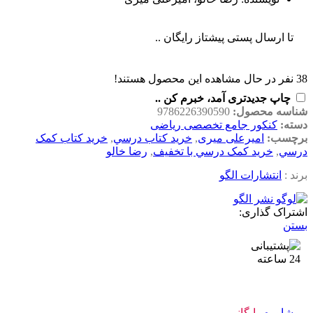
تا ارسال پستی پیشتاز رایگان ..
38
نفر در حال مشاهده این محصول هستند!
چاپ جدیدتری آمد، خبرم کن ..
شناسه محصول:
9786226390590
دسته:
کنکور جامع تخصصی ریاضی
برچسب:
امیرعلی میری
,
خريد کتاب درسي
,
خريد کتاب کمک
درسي
,
خريد کمک درسي با تخفيف
,
رضا خالو
برند :
انتشارات الگو
اشتراک گذاری:
بستن
مشاوره
رایگانـــ