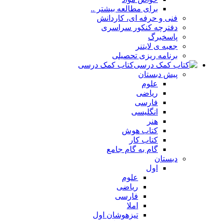
برای مطالعه بیشتر ..
فنی و حرفه ای، کاردانش
دفترچه کنکور سراسری
پاسخبرگ
جعبه ی لایتنر
برنامه ریزی تحصیلی
کتاب کمک درسی
پیش دبستان
علوم
ریاضی
فارسی
انگلیسی
هنر
کتاب هوش
کتاب کار
گام به گام جامع
دبستان
اول
علوم
ریاضی
فارسی
املا
تیزهوشان اول