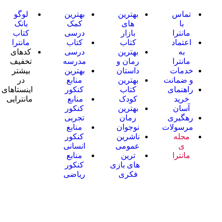
تماس
بهترین
بهترین
لوگو
با
های
کمک
بانک
مانترا
بازار
درسی
کتاب
اعتماد
کتاب
کتاب
مانترا
به
بهترین
درسی
کدهای
مانترا
رمان و
مدرسه
تخفیف
خدمات
داستان
بهترین
بیشتر
و ضمانت
بهترین
منابع
در
راهنمای
کتاب
کنکور
اینستاهای
خرید
کودک
منابع
مانترایی
آسان
بهترین
کنکور
رهگیری
رمان
تجربی
مرسولات
نوجوان
منابع
مجله
ناشرین
کنکور
ی
عمومی
انسانی
مانترا
ترین
منابع
های بازی
کنکور
فکری
ریاضی