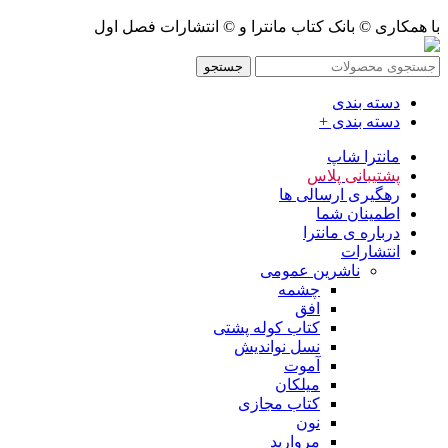
با همکاری © بانک کتاب مانترا و © انتشارات فصل اول
جستجو
دسته بندی
دسته بندی +
مانترا شاپ
پشتیبانی پلاس
رهگیری ارسالی ها
اطمینان شما
درباره ی مانترا
انتشارات
ناشرین عمومی
چشمه
افق
کتاب کوله پشتی
نسل نواندیش
آموت
میلکان
کتاب مجازی
نون
مروارید