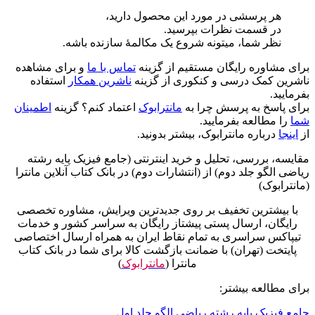
هر پرسشی در مورد این محصول دارید،
در قسمت نظرات بپرسید.
نظر شما، میتونه شروع یک مکالمۀ سازنده باشه.
برای مشاوره رایگان مستقیم از گزینه
تماس با ما
و برای مشاهده
ناشرین کمک درسی و کنکوری از گزینه
ناشرین همکار
استفاده
بفرمایید.
برای پاسخ به پرسش چرا به
مانترابوک
اعتماد کنم؟ گزینه
اطمینان
شما
را مطالعه بفرمایید.
از
اینجا
درباره مانترابوک، بیشتر بدونید.
مقایسه، بررسی، تحلیل و خرید اینترنتی (جامع فیزیک پایه رشته
ریاضی الگو جلد دوم) از (انتشارات دوم) در بانک کتاب آنلاین مانترا
(مانترابوک)
با بیشترین تخفیف بر روی جدیدترین ویرایش، مشاوره تخصصی
رایگان، ارسال پستی پیشتاز رایگان به سراسر کشور و خدمات
تیپاکس سراسری به تمام نقاط ایران به همراه ارسال اختصاصی
پایتخت (تهران) با ضمانت بازگشت کالا برای شما در بانک کتاب
مانترا (
مانترابوک
)
برای مطالعه بیشتر:
جامع فیزیک پایه رشته ریاضی الگو جلد اول