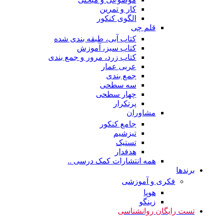
کار و تمرین
الگوی کنکور
قلم چی
کتاب آبی، طبقه بندی شده
کتاب سبز، آموزش
کتاب زرد، مرور و جمع بندی
عربی عمار
جمع بندی
سه سطحی
چهار سطحی
پرتکرار
مشاوران
جامع کنکور
تیزشیم
تستیک
هدفدار
همه انتشارات کمک درسی ..
برندها
فکری و آموزشی
هوپا
زینگو
تست رایگان روانشناسی