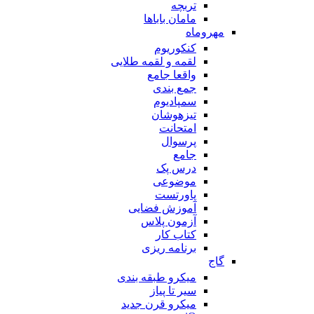
تربچه
مامان باباها
مهروماه
کنکوریوم
لقمه و لقمه طلایی
واقعا جامع
جمع بندی
سمپادیوم
تیزهوشان
امتحانت
پرسوال
جامع
درس پک
موضوعی
پاورتست
آموزش فضایی
آزمون پلاس
کتاب کار
برنامه ریزی
گاج
میکرو طبقه بندی
سیر تا پیاز
میکرو قرن جدید