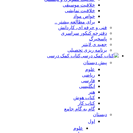
خلاقیت موسیقی
خلاقیت نمایشی
خواص مواد
برای مطالعه بیشتر ..
فنی و حرفه ای، کاردانش
دفترچه کنکور سراسری
پاسخبرگ
جعبه ی لایتنر
برنامه ریزی تحصیلی
کتاب کمک درسی
پیش دبستان
علوم
ریاضی
فارسی
انگلیسی
هنر
کتاب هوش
کتاب کار
گام به گام جامع
دبستان
اول
علوم