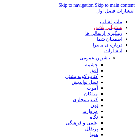
Skip to navigation
Skip to main content
انتشارات فصل اول
مانترا شاپ
پشتیبانی پلاس
رهگیری ارسالی ها
اطمینان شما
درباره ی مانترا
انتشارات
ناشرین عمومی
چشمه
افق
کتاب کوله پشتی
نسل نواندیش
آموت
میلکان
کتاب مجازی
نون
مروارید
نگاه
علمی و فرهنگی
پرتقال
هوپا