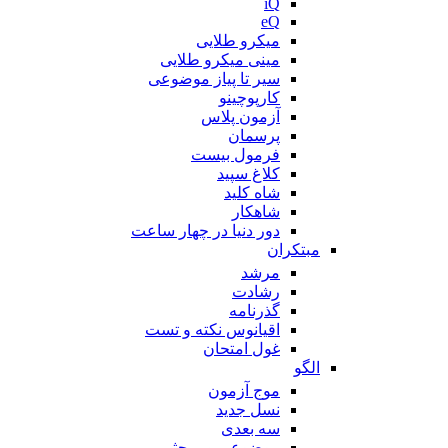
iQ
eQ
میکرو طلایی
مینی میکرو طلایی
سیر تا پیاز موضوعی
کارپوچینو
آزمون پلاس
پرسمان
فرمول بیست
کلاغ سپید
شاه کلید
شاهکار
دور دنیا در چهار ساعت
مبتکران
مرشد
رشادت
گذرنامه
اقیانوس نکته و تست
غول امتحان
الگو
موج آزمون
نسل جدید
سه بعدی
موضوعی و مبحثی