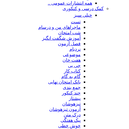
همه انتشارات عمومی ..
کمک درسی و کنکوری
خیلی سبز
تست
ماجراهای من و درسام
شب امتحان
آموزش شگفت انگیز
فصل آزمون
نردبام
موضوعی
هفت خان
جی بی
کتاب کار
گام به گام
بانک امتحان نهایی
جمع بندی
چند کنکور
پیشتاز
تیزهوشان
آزمون تیزهوشان
درک متن
پیک هفتگی
خوش خطی