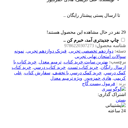
تا ارسال پستی پیشتاز رایگان ..
29
نفر در حال مشاهده این محصول هستند!
چاپ جدیدتری آمد، خبرم کن ..
شناسه محصول:
9786220307273
دسته:
دوازدهم تخصصی تجربی
,
فیزیک دوازدهم تجربی
,
نمونه
سوالات امتحان نهایی تجربی
برچسب:
بهترين سايت خريد کتاب
,
ترمیم معدل
,
خريد کتاب با
ارسال رايگان
,
خريد کتاب تست
,
خريد کتاب درسي
,
خريد کتاب
کمک درسي
,
خريد کمک درسي با تخفيف
,
سفارش کتاب
,
علی
کریمی
,
هادی حمزه‌پور
,
ویژه ترمیم معدل
برند :
فرمول بیست گاج
اشتراک گذاری:
بستن