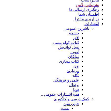
مانترا شاپ
پشتیبانی پلاس
رهگیری ارسالی ها
اطمینان شما
درباره ی مانترا
انتشارات
ناشرین عمومی
چشمه
افق
کتاب کوله پشتی
نسل نواندیش
آموت
میلکان
کتاب مجازی
نون
مروارید
نگاه
علمی و فرهنگی
پرتقال
هوپا
همه انتشارات عمومی ..
کمک درسی و کنکوری
خیلی سبز
تست