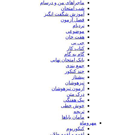
ماجراهای من و درسام
شب امتحان
آموزش شگفت انگیز
فصل آزمون
نردبام
موضوعی
هفت خان
جی بی
کتاب کار
گام به گام
بانک امتحان نهایی
جمع بندی
چند کنکور
پیشتاز
تیزهوشان
آزمون تیزهوشان
درک متن
پیک هفتگی
خوش خطی
تربچه
مامان باباها
مهروماه
کنکوریوم
لقمه و لقمه طلایی