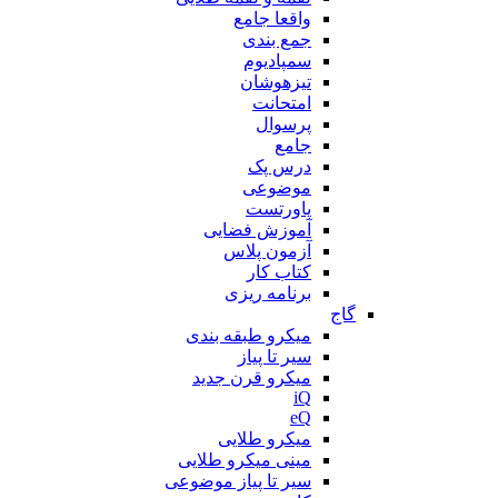
واقعا جامع
جمع بندی
سمپادیوم
تیزهوشان
امتحانت
پرسوال
جامع
درس پک
موضوعی
پاورتست
آموزش فضایی
آزمون پلاس
کتاب کار
برنامه ریزی
گاج
میکرو طبقه بندی
سیر تا پیاز
میکرو قرن جدید
iQ
eQ
میکرو طلایی
مینی میکرو طلایی
سیر تا پیاز موضوعی