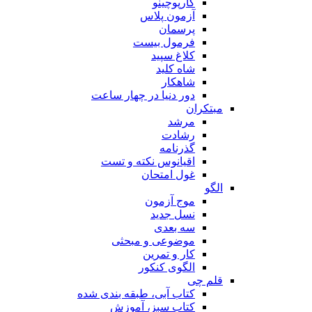
کارپوچینو
آزمون پلاس
پرسمان
فرمول بیست
کلاغ سپید
شاه کلید
شاهکار
دور دنیا در چهار ساعت
مبتکران
مرشد
رشادت
گذرنامه
اقیانوس نکته و تست
غول امتحان
الگو
موج آزمون
نسل جدید
سه بعدی
موضوعی و مبحثی
کار و تمرین
الگوی کنکور
قلم چی
کتاب آبی، طبقه بندی شده
کتاب سبز، آموزش