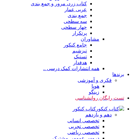
کتاب زرد، مرور و جمع بندی
عربی عمار
جمع بندی
سه سطحی
چهار سطحی
پرتکرار
مشاوران
جامع کنکور
تیزشیم
تستیک
هدفدار
همه انتشارات کمک درسی ..
برندها
فکری و آموزشی
هوپا
زینگو
تست رایگان روانشناسی
کتاب کنکور
دهم و یازدهم
تخصصی انسانی
تخصصی تجربی
تخصصی ریاضی
دروس عمومی مشترک