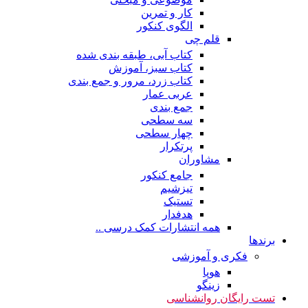
کار و تمرین
الگوی کنکور
قلم چی
کتاب آبی، طبقه بندی شده
کتاب سبز، آموزش
کتاب زرد، مرور و جمع بندی
عربی عمار
جمع بندی
سه سطحی
چهار سطحی
پرتکرار
مشاوران
جامع کنکور
تیزشیم
تستیک
هدفدار
همه انتشارات کمک درسی ..
برندها
فکری و آموزشی
هوپا
زینگو
تست رایگان روانشناسی