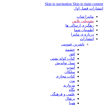
Skip to navigation
Skip to main content
انتشارات فصل اول
مانترا شاپ
پشتیبانی پلاس
رهگیری ارسالی ها
اطمینان شما
درباره ی مانترا
انتشارات
ناشرین عمومی
چشمه
افق
کتاب کوله پشتی
نسل نواندیش
آموت
میلکان
کتاب مجازی
نون
مروارید
نگاه
علمی و فرهنگی
پرتقال
هوپا