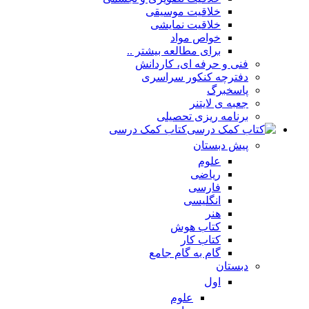
خلاقیت موسیقی
خلاقیت نمایشی
خواص مواد
برای مطالعه بیشتر ..
فنی و حرفه ای، کاردانش
دفترچه کنکور سراسری
پاسخبرگ
جعبه ی لایتنر
برنامه ریزی تحصیلی
کتاب کمک درسی
پیش دبستان
علوم
ریاضی
فارسی
انگلیسی
هنر
کتاب هوش
کتاب کار
گام به گام جامع
دبستان
اول
علوم