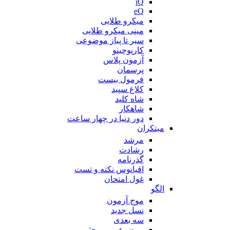
iQ
eQ
میکرو طلایی
مینی میکرو طلایی
سیر تا پیاز موضوعی
کارپوچینو
آزمون پلاس
پرسمان
فرمول بیست
کلاغ سپید
شاه کلید
شاهکار
دور دنیا در چهار ساعت
مبتکران
مرشد
رشادت
گذرنامه
اقیانوس نکته و تست
غول امتحان
الگو
موج آزمون
نسل جدید
سه بعدی
موضوعی و مبحثی