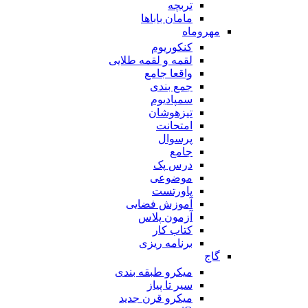
تربچه
مامان باباها
مهروماه
کنکوریوم
لقمه و لقمه طلایی
واقعا جامع
جمع بندی
سمپادیوم
تیزهوشان
امتحانت
پرسوال
جامع
درس پک
موضوعی
پاورتست
آموزش فضایی
آزمون پلاس
کتاب کار
برنامه ریزی
گاج
میکرو طبقه بندی
سیر تا پیاز
میکرو قرن جدید