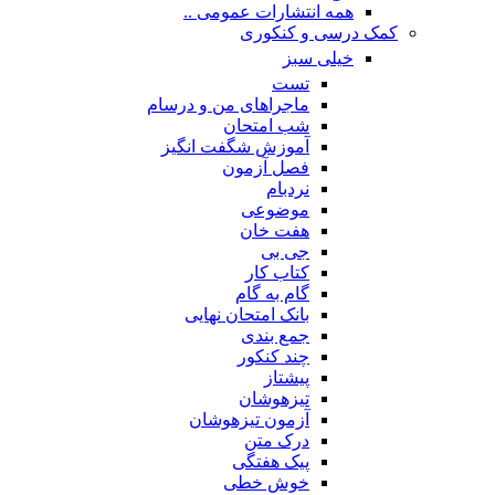
همه انتشارات عمومی ..
کمک درسی و کنکوری
خیلی سبز
تست
ماجراهای من و درسام
شب امتحان
آموزش شگفت انگیز
فصل آزمون
نردبام
موضوعی
هفت خان
جی بی
کتاب کار
گام به گام
بانک امتحان نهایی
جمع بندی
چند کنکور
پیشتاز
تیزهوشان
آزمون تیزهوشان
درک متن
پیک هفتگی
خوش خطی