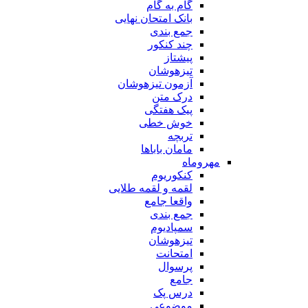
گام به گام
بانک امتحان نهایی
جمع بندی
چند کنکور
پیشتاز
تیزهوشان
آزمون تیزهوشان
درک متن
پیک هفتگی
خوش خطی
تربچه
مامان باباها
مهروماه
کنکوریوم
لقمه و لقمه طلایی
واقعا جامع
جمع بندی
سمپادیوم
تیزهوشان
امتحانت
پرسوال
جامع
درس پک
موضوعی