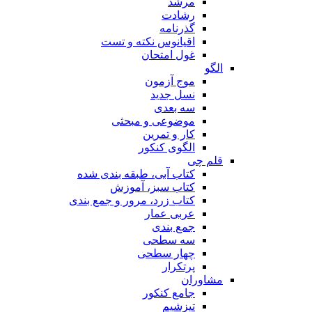
مرشد
رشادت
گذرنامه
اقیانوس نکته و تست
غول امتحان
الگو
موج آزمون
نسل جدید
سه بعدی
موضوعی و مبحثی
کار و تمرین
الگوی کنکور
قلم چی
کتاب آبی، طبقه بندی شده
کتاب سبز، آموزش
کتاب زرد، مرور و جمع بندی
عربی عمار
جمع بندی
سه سطحی
چهار سطحی
پرتکرار
مشاوران
جامع کنکور
تیزشیم