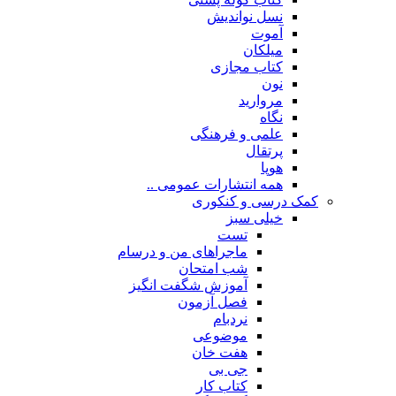
نسل نواندیش
آموت
میلکان
کتاب مجازی
نون
مروارید
نگاه
علمی و فرهنگی
پرتقال
هوپا
همه انتشارات عمومی ..
کمک درسی و کنکوری
خیلی سبز
تست
ماجراهای من و درسام
شب امتحان
آموزش شگفت انگیز
فصل آزمون
نردبام
موضوعی
هفت خان
جی بی
کتاب کار