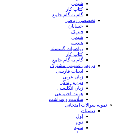
شیمی
کتاب کار
گام به گام جامع
تخصصی ریاضی
حسابان
فیزیک
شیمی
هندسه
ریاضیات گسسته
کتاب کار
گام به گام جامع
دروس عمومی مشترک
ادبیات فارسی
زبان عربی
دین و زندگی
زبان انگلیسی
هویت اجتماعی
سلامت و بهداشت
نمونه سوالات امتحانی
دبستان
اول
دوم
سوم