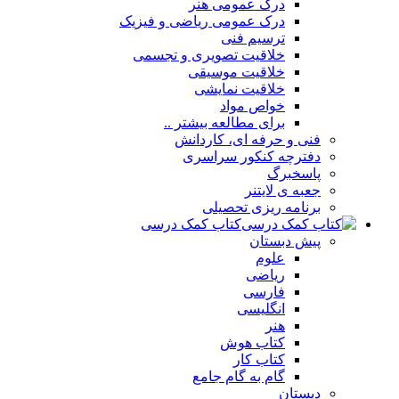
درک عمومی هنر
درک عمومی ریاضی و فیزیک
ترسیم فنی
خلاقیت تصویری و تجسمی
خلاقیت موسیقی
خلاقیت نمایشی
خواص مواد
برای مطالعه بیشتر ..
فنی و حرفه ای، کاردانش
دفترچه کنکور سراسری
پاسخبرگ
جعبه ی لایتنر
برنامه ریزی تحصیلی
کتاب کمک درسی
پیش دبستان
علوم
ریاضی
فارسی
انگلیسی
هنر
کتاب هوش
کتاب کار
گام به گام جامع
دبستان