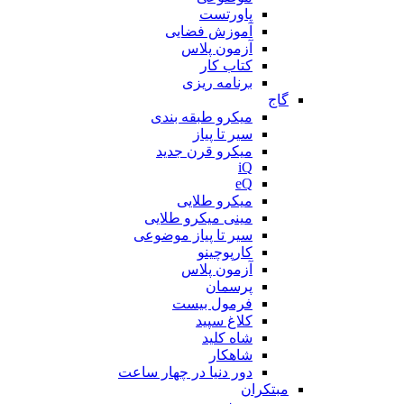
پاورتست
آموزش فضایی
آزمون پلاس
کتاب کار
برنامه ریزی
گاج
میکرو طبقه بندی
سیر تا پیاز
میکرو قرن جدید
iQ
eQ
میکرو طلایی
مینی میکرو طلایی
سیر تا پیاز موضوعی
کارپوچینو
آزمون پلاس
پرسمان
فرمول بیست
کلاغ سپید
شاه کلید
شاهکار
دور دنیا در چهار ساعت
مبتکران