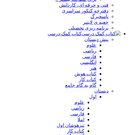
فنی و حرفه ای، کاردانش
دفترچه کنکور سراسری
پاسخبرگ
جعبه ی لایتنر
برنامه ریزی تحصیلی
کتاب کمک درسی
پیش دبستان
علوم
ریاضی
فارسی
انگلیسی
هنر
کتاب هوش
کتاب کار
گام به گام جامع
دبستان
اول
علوم
ریاضی
فارسی
املا
تیزهوشان اول
کتاب کار