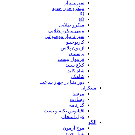
سیر تا پیاز
میکرو قرن جدید
iQ
eQ
میکرو طلایی
مینی میکرو طلایی
سیر تا پیاز موضوعی
کارپوچینو
آزمون پلاس
پرسمان
فرمول بیست
کلاغ سپید
شاه کلید
شاهکار
دور دنیا در چهار ساعت
مبتکران
مرشد
رشادت
گذرنامه
اقیانوس نکته و تست
غول امتحان
الگو
موج آزمون
نسل جدید