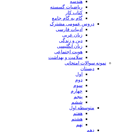
هندسه
ریاضیات گسسته
کتاب کار
گام به گام جامع
دروس عمومی مشترک
ادبیات فارسی
زبان عربی
دین و زندگی
زبان انگلیسی
هویت اجتماعی
سلامت و بهداشت
نمونه سوالات امتحانی
دبستان
اول
دوم
سوم
چهارم
پنجم
ششم
متوسطه اول
هفتم
هشتم
نهم
دهم