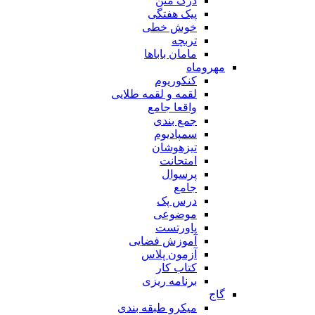
درک متن
پیک هفتگی
خوش خطی
تربچه
مامان باباها
مهروماه
کنکوریوم
لقمه و لقمه طلایی
واقعا جامع
جمع بندی
سمپادیوم
تیزهوشان
امتحانت
پرسوال
جامع
درس پک
موضوعی
پاورتست
آموزش فضایی
آزمون پلاس
کتاب کار
برنامه ریزی
گاج
میکرو طبقه بندی