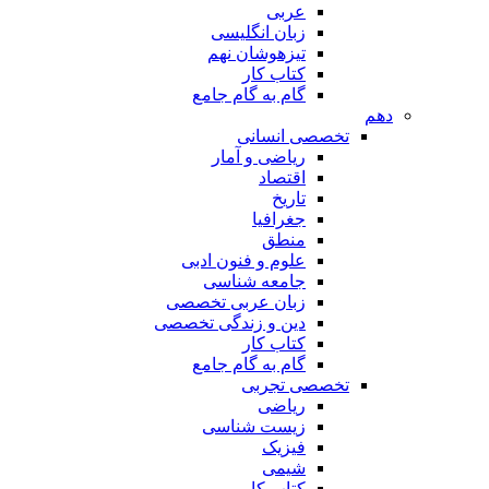
عربی
زبان انگلیسی
تیزهوشان نهم
کتاب کار
گام به گام جامع
دهم
تخصصی انسانی
ریاضی و آمار
اقتصاد
تاریخ
جغرافیا
منطق
علوم و فنون ادبی
جامعه شناسی
زبان عربی تخصصی
دین و زندگی تخصصی
کتاب کار
گام به گام جامع
تخصصی تجربی
ریاضی
زیست شناسی
فیزیک
شیمی
کتاب کار