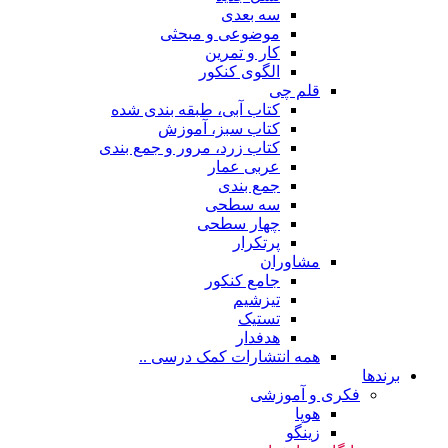
سه بعدی
موضوعی و مبحثی
کار و تمرین
الگوی کنکور
قلم چی
کتاب آبی، طبقه بندی شده
کتاب سبز، آموزش
کتاب زرد، مرور و جمع بندی
عربی عمار
جمع بندی
سه سطحی
چهار سطحی
پرتکرار
مشاوران
جامع کنکور
تیزشیم
تستیک
هدفدار
همه انتشارات کمک درسی ..
برندها
فکری و آموزشی
هوپا
زینگو