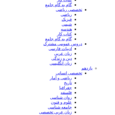
گام به گام جامع
تخصصی ریاضی
ریاضی
فیزیک
شیمی
هندسه
کتاب کار
گام به گام جامع
دروس عمومی مشترک
ادبیات فارسی
زبان عربی
دین و زندگی
زبان انگلیسی
یازدهم
تخصصی انسانی
ریاضی و آمار
تاریخ
جغرافیا
فلسفه
روان شناسی
علوم و فنون
جامعه شناسی
زبان عربی تخصصی