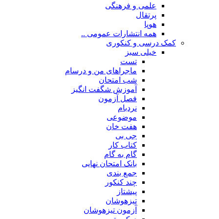
علمی و فرهنگی
پرتقال
هوپا
همه انتشارات عمومی ..
کمک درسی و کنکوری
خیلی سبز
تست
ماجراهای من و درسام
شب امتحان
آموزش شگفت انگیز
فصل آزمون
نردبام
موضوعی
هفت خان
جی بی
کتاب کار
گام به گام
بانک امتحان نهایی
جمع بندی
چند کنکور
پیشتاز
تیزهوشان
آزمون تیزهوشان