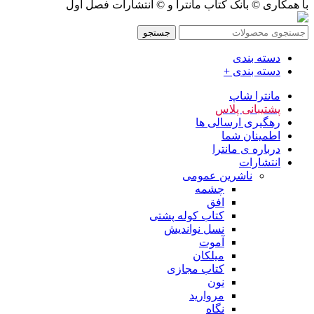
با همکاری © بانک کتاب مانترا و © انتشارات فصل اول
جستجو
دسته بندی
دسته بندی +
مانترا شاپ
پشتیبانی پلاس
رهگیری ارسالی ها
اطمینان شما
درباره ی مانترا
انتشارات
ناشرین عمومی
چشمه
افق
کتاب کوله پشتی
نسل نواندیش
آموت
میلکان
کتاب مجازی
نون
مروارید
نگاه