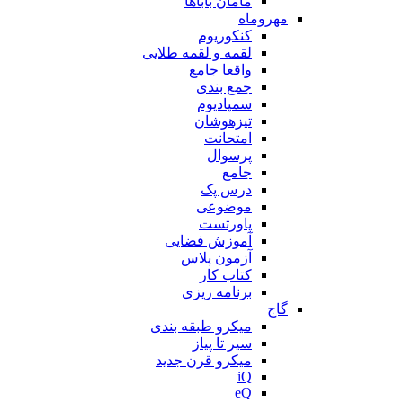
مامان باباها
مهروماه
کنکوریوم
لقمه و لقمه طلایی
واقعا جامع
جمع بندی
سمپادیوم
تیزهوشان
امتحانت
پرسوال
جامع
درس پک
موضوعی
پاورتست
آموزش فضایی
آزمون پلاس
کتاب کار
برنامه ریزی
گاج
میکرو طبقه بندی
سیر تا پیاز
میکرو قرن جدید
iQ
eQ