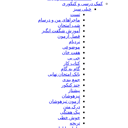
کمک درسی و کنکوری
خیلی سبز
تست
ماجراهای من و درسام
شب امتحان
آموزش شگفت انگیز
فصل آزمون
نردبام
موضوعی
هفت خان
جی بی
کتاب کار
گام به گام
بانک امتحان نهایی
جمع بندی
چند کنکور
پیشتاز
تیزهوشان
آزمون تیزهوشان
درک متن
پیک هفتگی
خوش خطی
تربچه