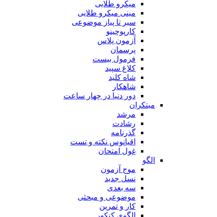
میکرو طلایی
مینی میکرو طلایی
سیر تا پیاز موضوعی
کارپوچینو
آزمون پلاس
پرسمان
فرمول بیست
کلاغ سپید
شاه کلید
شاهکار
دور دنیا در چهار ساعت
مبتکران
مرشد
رشادت
گذرنامه
اقیانوس نکته و تست
غول امتحان
الگو
موج آزمون
نسل جدید
سه بعدی
موضوعی و مبحثی
کار و تمرین
الگوی کنکور