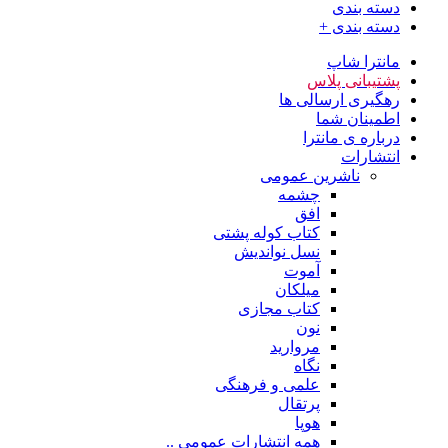
دسته بندی
دسته بندی +
مانترا شاپ
پشتیبانی پلاس
رهگیری ارسالی ها
اطمینان شما
درباره ی مانترا
انتشارات
ناشرین عمومی
چشمه
افق
کتاب کوله پشتی
نسل نواندیش
آموت
میلکان
کتاب مجازی
نون
مروارید
نگاه
علمی و فرهنگی
پرتقال
هوپا
همه انتشارات عمومی ..