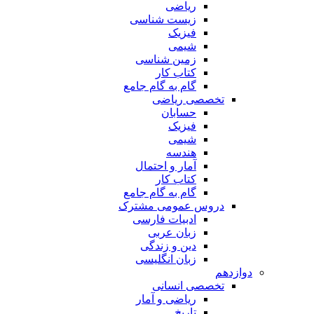
ریاضی
زیست شناسی
فیزیک
شیمی
زمین شناسی
کتاب کار
گام به گام جامع
تخصصی ریاضی
حسابان
فیزیک
شیمی
هندسه
آمار و احتمال
کتاب کار
گام به گام جامع
دروس عمومی مشترک
ادبیات فارسی
زبان عربی
دین و زندگی
زبان انگلیسی
دوازدهم
تخصصی انسانی
ریاضی و آمار
تاریخ