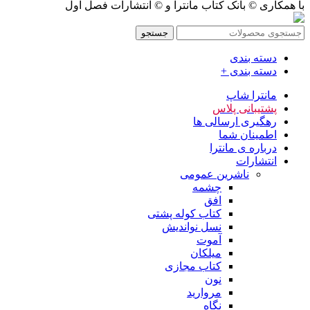
با همکاری © بانک کتاب مانترا و © انتشارات فصل اول
جستجو
دسته بندی
دسته بندی +
مانترا شاپ
پشتیبانی پلاس
رهگیری ارسالی ها
اطمینان شما
درباره ی مانترا
انتشارات
ناشرین عمومی
چشمه
افق
کتاب کوله پشتی
نسل نواندیش
آموت
میلکان
کتاب مجازی
نون
مروارید
نگاه