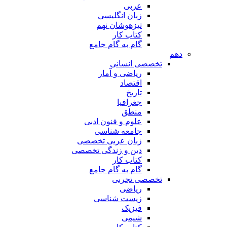
عربی
زبان انگلیسی
تیزهوشان نهم
کتاب کار
گام به گام جامع
دهم
تخصصی انسانی
ریاضی و آمار
اقتصاد
تاریخ
جغرافیا
منطق
علوم و فنون ادبی
جامعه شناسی
زبان عربی تخصصی
دین و زندگی تخصصی
کتاب کار
گام به گام جامع
تخصصی تجربی
ریاضی
زیست شناسی
فیزیک
شیمی