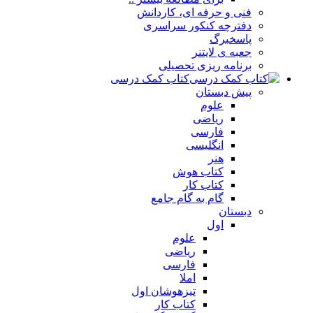
فنی و حرفه ای، کاردانش
دفترچه کنکور سراسری
پاسخبرگ
جعبه ی لایتنر
برنامه ریزی تحصیلی
کتاب کمک درسی
پیش دبستان
علوم
ریاضی
فارسی
انگلیسی
هنر
کتاب هوش
کتاب کار
گام به گام جامع
دبستان
اول
علوم
ریاضی
فارسی
املا
تیزهوشان اول
کتاب کار