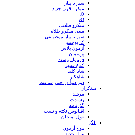
سیر تا پیاز
میکرو قرن جدید
iQ
eQ
میکرو طلایی
مینی میکرو طلایی
سیر تا پیاز موضوعی
کارپوچینو
آزمون پلاس
پرسمان
فرمول بیست
کلاغ سپید
شاه کلید
شاهکار
دور دنیا در چهار ساعت
مبتکران
مرشد
رشادت
گذرنامه
اقیانوس نکته و تست
غول امتحان
الگو
موج آزمون
نسل جدید