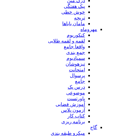
درک متن
پیک هفتگی
خوش خطی
تربچه
مامان باباها
مهروماه
کنکوریوم
لقمه و لقمه طلایی
واقعا جامع
جمع بندی
سمپادیوم
تیزهوشان
امتحانت
پرسوال
جامع
درس پک
موضوعی
پاورتست
آموزش فضایی
آزمون پلاس
کتاب کار
برنامه ریزی
گاج
میکرو طبقه بندی