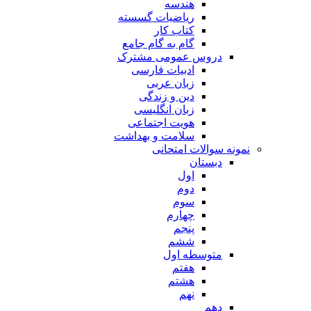
هندسه
ریاضیات گسسته
کتاب کار
گام به گام جامع
دروس عمومی مشترک
ادبیات فارسی
زبان عربی
دین و زندگی
زبان انگلیسی
هویت اجتماعی
سلامت و بهداشت
نمونه سوالات امتحانی
دبستان
اول
دوم
سوم
چهارم
پنجم
ششم
متوسطه اول
هفتم
هشتم
نهم
دهم