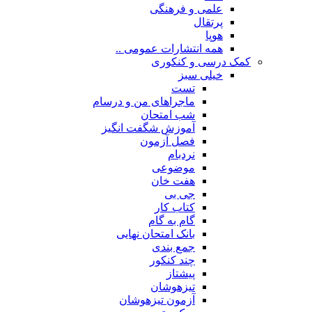
علمی و فرهنگی
پرتقال
هوپا
همه انتشارات عمومی ..
کمک درسی و کنکوری
خیلی سبز
تست
ماجراهای من و درسام
شب امتحان
آموزش شگفت انگیز
فصل آزمون
نردبام
موضوعی
هفت خان
جی بی
کتاب کار
گام به گام
بانک امتحان نهایی
جمع بندی
چند کنکور
پیشتاز
تیزهوشان
آزمون تیزهوشان