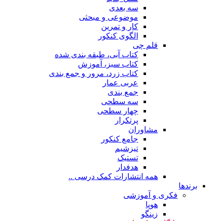
سه بعدی
موضوعی و مبحثی
کار و تمرین
الگوی کنکور
قلم چی
کتاب آبی، طبقه بندی شده
کتاب سبز، آموزش
کتاب زرد، مرور و جمع بندی
عربی عمار
جمع بندی
سه سطحی
چهار سطحی
پرتکرار
مشاوران
جامع کنکور
تیزشیم
تستیک
هدفدار
همه انتشارات کمک درسی ..
برندها
فکری و آموزشی
هوپا
زینگو