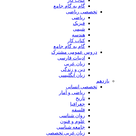
کتاب کار
گام به گام جامع
تخصصی ریاضی
ریاضی
فیزیک
شیمی
هندسه
کتاب کار
گام به گام جامع
دروس عمومی مشترک
ادبیات فارسی
زبان عربی
دین و زندگی
زبان انگلیسی
یازدهم
تخصصی انسانی
ریاضی و آمار
تاریخ
جغرافیا
فلسفه
روان شناسی
علوم و فنون
جامعه شناسی
زبان عربی تخصصی