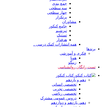
جمع بندی
سه سطحی
چهار سطحی
پرتکرار
مشاوران
جامع کنکور
تیزشیم
تستیک
هدفدار
همه انتشارات کمک درسی ..
برندها
فکری و آموزشی
هوپا
زینگو
تست رایگان روانشناسی
کتاب کنکور
دهم و یازدهم
تخصصی انسانی
تخصصی تجربی
تخصصی ریاضی
دروس عمومی مشترک
دهم، یازدهم و دوازدهم