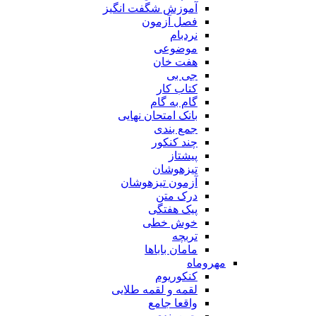
آموزش شگفت انگیز
فصل آزمون
نردبام
موضوعی
هفت خان
جی بی
کتاب کار
گام به گام
بانک امتحان نهایی
جمع بندی
چند کنکور
پیشتاز
تیزهوشان
آزمون تیزهوشان
درک متن
پیک هفتگی
خوش خطی
تربچه
مامان باباها
مهروماه
کنکوریوم
لقمه و لقمه طلایی
واقعا جامع