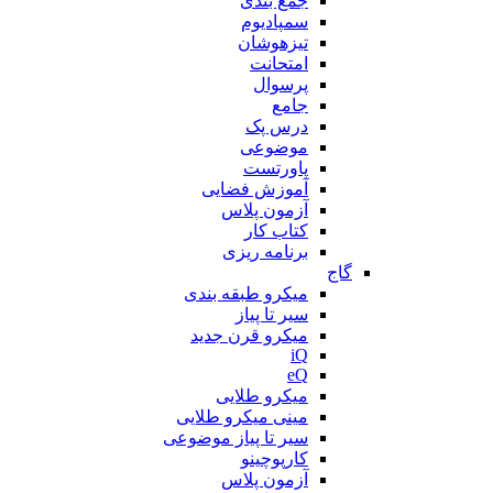
جمع بندی
سمپادیوم
تیزهوشان
امتحانت
پرسوال
جامع
درس پک
موضوعی
پاورتست
آموزش فضایی
آزمون پلاس
کتاب کار
برنامه ریزی
گاج
میکرو طبقه بندی
سیر تا پیاز
میکرو قرن جدید
iQ
eQ
میکرو طلایی
مینی میکرو طلایی
سیر تا پیاز موضوعی
کارپوچینو
آزمون پلاس