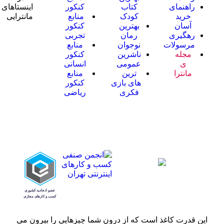
راهنمای
کتاب
کنکور
اینستاهای
خرید
کودک
منابع
مانترایی
آسان
بهترین
کنکور
رهگیری
رمان
تجربی
مرسولات
نوجوان
منابع
مجله
ناشرین
کنکور
ی
عمومی
انسانی
مانترا
ترین
منابع
های بازی
کنکور
فکری
ریاضی
این قدرت کاغذ است که از درون شما چیزهایی را بیرون می