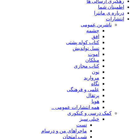
رهگیری ارسالی ها
اطمینان شما
درباره ی مانترا
انتشارات
ناشرین عمومی
چشمه
افق
کتاب کوله پشتی
نسل نواندیش
آموت
میلکان
کتاب مجازی
نون
مروارید
نگاه
علمی و فرهنگی
پرتقال
هوپا
همه انتشارات عمومی ..
کمک درسی و کنکوری
خیلی سبز
تست
ماجراهای من و درسام
شب امتحان