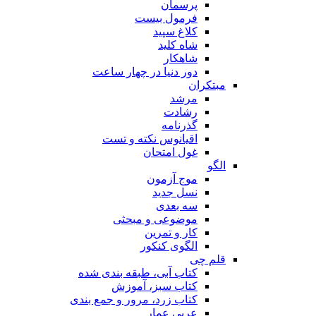
پرسمان
فرمول بیست
کلاغ سپید
شاه کلید
شاهکار
دور دنیا در چهار ساعت
مبتکران
مرشد
رشادت
گذرنامه
اقیانوس نکته و تست
غول امتحان
الگو
موج آزمون
نسل جدید
سه بعدی
موضوعی و مبحثی
کار و تمرین
الگوی کنکور
قلم چی
کتاب آبی، طبقه بندی شده
کتاب سبز، آموزش
کتاب زرد، مرور و جمع بندی
عربی عمار