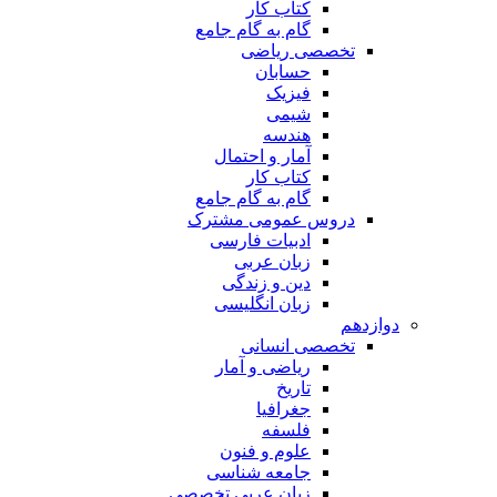
کتاب کار
گام به گام جامع
تخصصی ریاضی
حسابان
فیزیک
شیمی
هندسه
آمار و احتمال
کتاب کار
گام به گام جامع
دروس عمومی مشترک
ادبیات فارسی
زبان عربی
دین و زندگی
زبان انگلیسی
دوازدهم
تخصصی انسانی
ریاضی و آمار
تاریخ
جغرافیا
فلسفه
علوم و فنون
جامعه شناسی
زبان عربی تخصصی