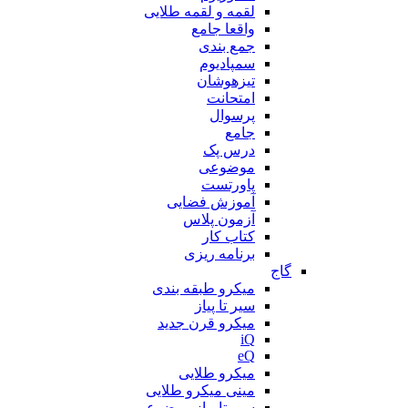
لقمه و لقمه طلایی
واقعا جامع
جمع بندی
سمپادیوم
تیزهوشان
امتحانت
پرسوال
جامع
درس پک
موضوعی
پاورتست
آموزش فضایی
آزمون پلاس
کتاب کار
برنامه ریزی
گاج
میکرو طبقه بندی
سیر تا پیاز
میکرو قرن جدید
iQ
eQ
میکرو طلایی
مینی میکرو طلایی
سیر تا پیاز موضوعی