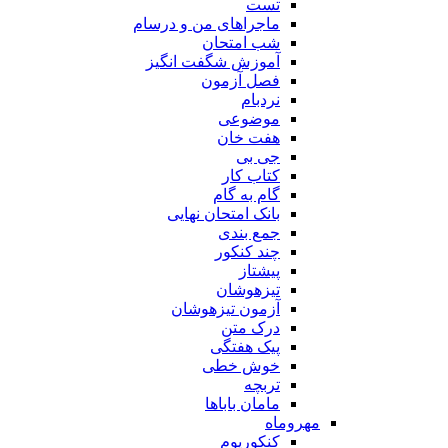
تست
ماجراهای من و درسام
شب امتحان
آموزش شگفت انگیز
فصل آزمون
نردبام
موضوعی
هفت خان
جی بی
کتاب کار
گام به گام
بانک امتحان نهایی
جمع بندی
چند کنکور
پیشتاز
تیزهوشان
آزمون تیزهوشان
درک متن
پیک هفتگی
خوش خطی
تربچه
مامان باباها
مهروماه
کنکوریوم