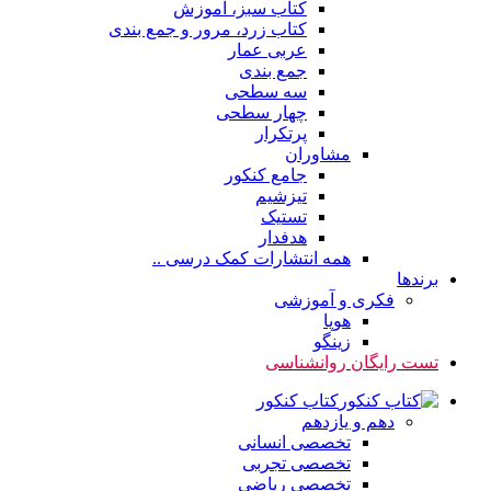
کتاب سبز، آموزش
کتاب زرد، مرور و جمع بندی
عربی عمار
جمع بندی
سه سطحی
چهار سطحی
پرتکرار
مشاوران
جامع کنکور
تیزشیم
تستیک
هدفدار
همه انتشارات کمک درسی ..
برندها
فکری و آموزشی
هوپا
زینگو
تست رایگان روانشناسی
کتاب کنکور
دهم و یازدهم
تخصصی انسانی
تخصصی تجربی
تخصصی ریاضی