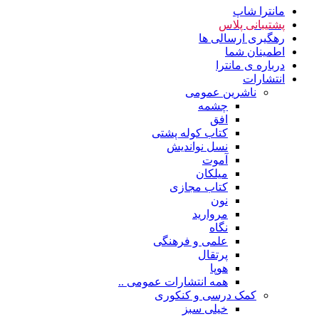
مانترا شاپ
پشتیبانی پلاس
رهگیری ارسالی ها
اطمینان شما
درباره ی مانترا
انتشارات
ناشرین عمومی
چشمه
افق
کتاب کوله پشتی
نسل نواندیش
آموت
میلکان
کتاب مجازی
نون
مروارید
نگاه
علمی و فرهنگی
پرتقال
هوپا
همه انتشارات عمومی ..
کمک درسی و کنکوری
خیلی سبز