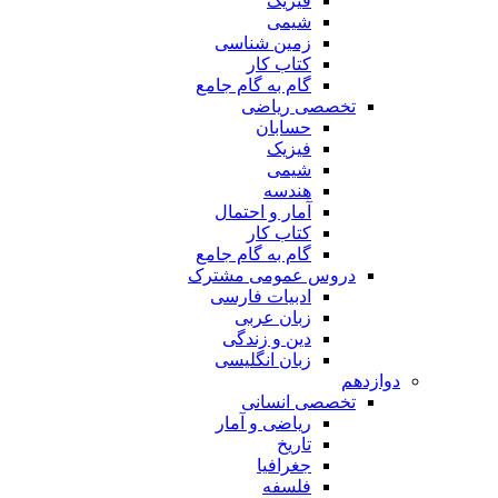
فیزیک
شیمی
زمین شناسی
کتاب کار
گام به گام جامع
تخصصی ریاضی
حسابان
فیزیک
شیمی
هندسه
آمار و احتمال
کتاب کار
گام به گام جامع
دروس عمومی مشترک
ادبیات فارسی
زبان عربی
دین و زندگی
زبان انگلیسی
دوازدهم
تخصصی انسانی
ریاضی و آمار
تاریخ
جغرافیا
فلسفه