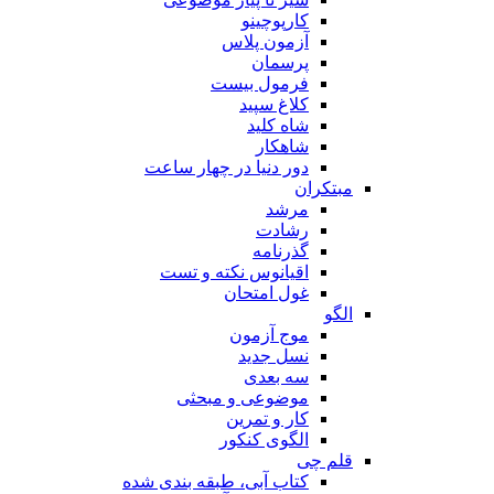
کارپوچینو
آزمون پلاس
پرسمان
فرمول بیست
کلاغ سپید
شاه کلید
شاهکار
دور دنیا در چهار ساعت
مبتکران
مرشد
رشادت
گذرنامه
اقیانوس نکته و تست
غول امتحان
الگو
موج آزمون
نسل جدید
سه بعدی
موضوعی و مبحثی
کار و تمرین
الگوی کنکور
قلم چی
کتاب آبی، طبقه بندی شده