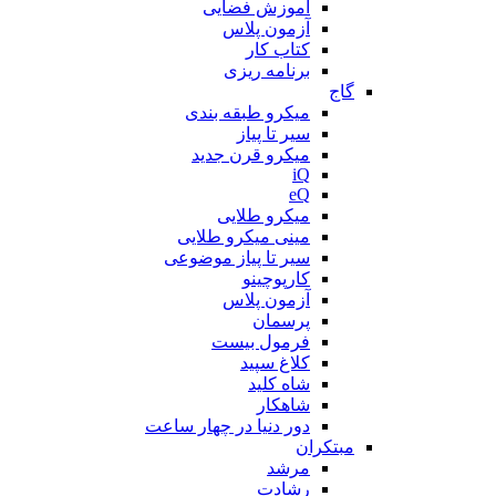
آموزش فضایی
آزمون پلاس
کتاب کار
برنامه ریزی
گاج
میکرو طبقه بندی
سیر تا پیاز
میکرو قرن جدید
iQ
eQ
میکرو طلایی
مینی میکرو طلایی
سیر تا پیاز موضوعی
کارپوچینو
آزمون پلاس
پرسمان
فرمول بیست
کلاغ سپید
شاه کلید
شاهکار
دور دنیا در چهار ساعت
مبتکران
مرشد
رشادت