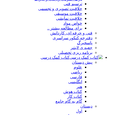
ترسیم فنی
خلاقیت تصویری و تجسمی
خلاقیت موسیقی
خلاقیت نمایشی
خواص مواد
برای مطالعه بیشتر ..
فنی و حرفه ای، کاردانش
دفترچه کنکور سراسری
پاسخبرگ
جعبه ی لایتنر
برنامه ریزی تحصیلی
کتاب کمک درسی
پیش دبستان
علوم
ریاضی
فارسی
انگلیسی
هنر
کتاب هوش
کتاب کار
گام به گام جامع
دبستان
اول