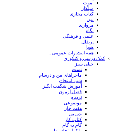
آموت
میلکان
کتاب مجازی
نون
مروارید
نگاه
علمی و فرهنگی
پرتقال
هوپا
همه انتشارات عمومی ..
کمک درسی و کنکوری
خیلی سبز
تست
ماجراهای من و درسام
شب امتحان
آموزش شگفت انگیز
فصل آزمون
نردبام
موضوعی
هفت خان
جی بی
کتاب کار
گام به گام
بانک امتحان نهایی