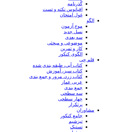
گذرنامه
اقیانوس نکته و تست
غول امتحان
الگو
موج آزمون
نسل جدید
سه بعدی
موضوعی و مبحثی
کار و تمرین
الگوی کنکور
قلم چی
کتاب آبی، طبقه بندی شده
کتاب سبز، آموزش
کتاب زرد، مرور و جمع بندی
عربی عمار
جمع بندی
سه سطحی
چهار سطحی
پرتکرار
مشاوران
جامع کنکور
تیزشیم
تستیک