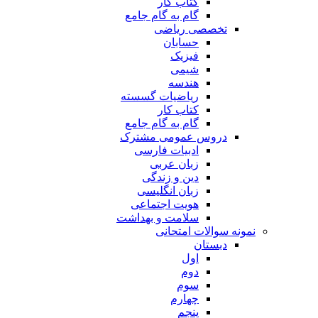
کتاب کار
گام به گام جامع
تخصصی ریاضی
حسابان
فیزیک
شیمی
هندسه
ریاضیات گسسته
کتاب کار
گام به گام جامع
دروس عمومی مشترک
ادبیات فارسی
زبان عربی
دین و زندگی
زبان انگلیسی
هویت اجتماعی
سلامت و بهداشت
نمونه سوالات امتحانی
دبستان
اول
دوم
سوم
چهارم
پنجم