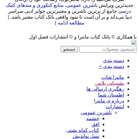
جدیدترین ویرایش
ناشرین عمومی
،
منابع کنکوری و متدهای کمک
درسی
جامع از برترین ناشرین و معتبرترین جوایز ادبی سراسر
دنیا می‌داند و بر آن است تا نمود واقعی بانک کتاب معتبر باشد.
[
مطالعه ادامه ]
با همکاری © بانک کتاب مانترا و © انتشارات فصل اول
جستجو
دسته بندی
دسته بندی +
مانترا شاپ
پشتیبانی پلاس
رهگیری ارسالی ها
اطمینان شما
درباره ی مانترا
انتشارات
ناشرین عمومی
چشمه
افق
کتاب کوله پشتی
نسل نواندیش