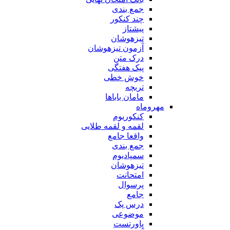
جمع بندی
چند کنکور
پیشتاز
تیزهوشان
آزمون تیزهوشان
درک متن
پیک هفتگی
خوش خطی
تربچه
مامان باباها
مهروماه
کنکوریوم
لقمه و لقمه طلایی
واقعا جامع
جمع بندی
سمپادیوم
تیزهوشان
امتحانت
پرسوال
جامع
درس پک
موضوعی
پاورتست