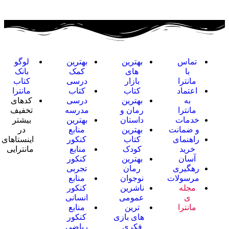
تماس
بهترین
بهترین
لوگو
با
های
کمک
بانک
مانترا
بازار
درسی
کتاب
اعتماد
کتاب
کتاب
مانترا
به
بهترین
درسی
کدهای
مانترا
رمان و
مدرسه
تخفیف
خدمات
داستان
بهترین
بیشتر
و ضمانت
بهترین
منابع
در
راهنمای
کتاب
کنکور
اینستاهای
خرید
کودک
منابع
مانترایی
آسان
بهترین
کنکور
رهگیری
رمان
تجربی
مرسولات
نوجوان
منابع
مجله
ناشرین
کنکور
ی
عمومی
انسانی
مانترا
ترین
منابع
های بازی
کنکور
فکری
ریاضی